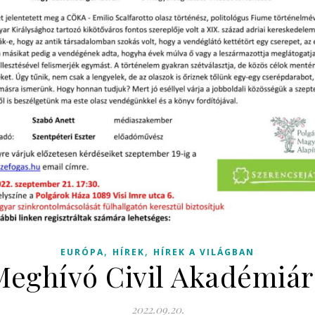
,
,
EURÓPA
HÍREK
HÍREK A VILÁGBAN
Meghívó Civil Akadémiár
2022.09.20.