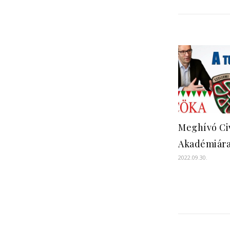
Meghívó Ci
Akadémiár
2022.09.30.