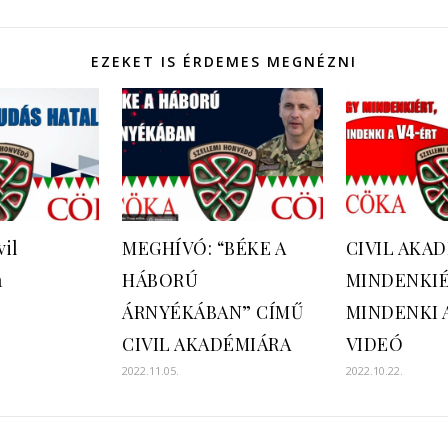
EZEKET IS ÉRDEMES MEGNÉZNI
vil
MEGHÍVÓ: “BÉKE A
CIVIL AKAD
a
HÁBORÚ
MINDENKIÉ
ÁRNYÉKÁBAN” CÍMŰ
MINDENKI A
CIVIL AKADÉMIÁRA
VIDEÓ
2022.11.05.
2022.10.22.