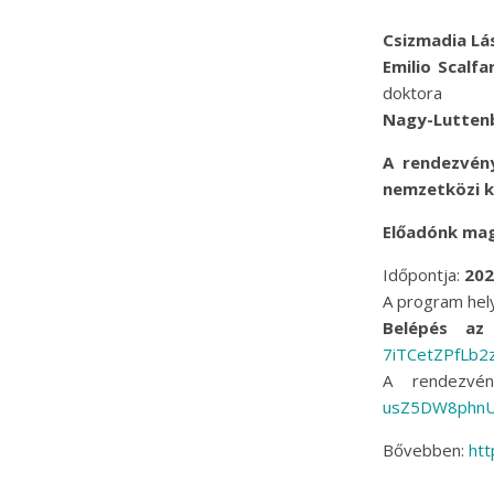
Csizmadia Lá
Emilio Scalfa
doktora
Nagy-Luttenb
A rendezvény
nemzetközi ka
Előadónk mag
Időpontja:
202
A program hel
Belépés az 
7iTCetZPfLb2
A rendezvén
usZ5DW8phn
Bővebben:
htt