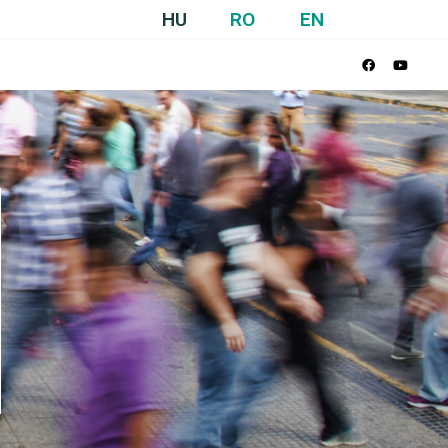
HU
RO
EN