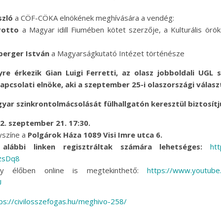
szló
a CÖF-CÖKA elnökének meghívására a vendég:
rotto
a Magyar idill Fiumében kötet szerzője, a Kulturális örö
erger István
a Magyarságkutató Intézet történésze
re érkezik Gian Luigi Ferretti, az olasz jobboldali UGL 
pcsolati elnöke, aki a szeptember 25-i olaszországi válasz
yar szinkrontolmácsolását fülhallgatón keresztül biztosítj
2. szeptember 21. 17:30.
yszíne a
Polgárok Háza 1089 Visi Imre utca 6.
alábbi linken regisztráltak számára lehetséges:
htt
zsDq8
y élőben online is megtekinthető:
https://www.
youtube
U
ps://civilosszefogas.hu/
meghivo-258/