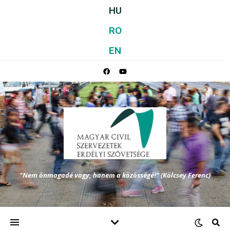
HU
RO
EN
"Nem önmagadé vagy, hanem a közösségé!" (Kölcsey Ferenc)