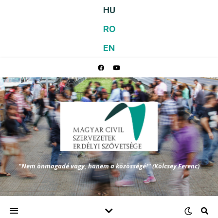
HU
RO
EN
"Nem önmagadé vagy, hanem a közösségé!" (Kölcsey Ferenc)