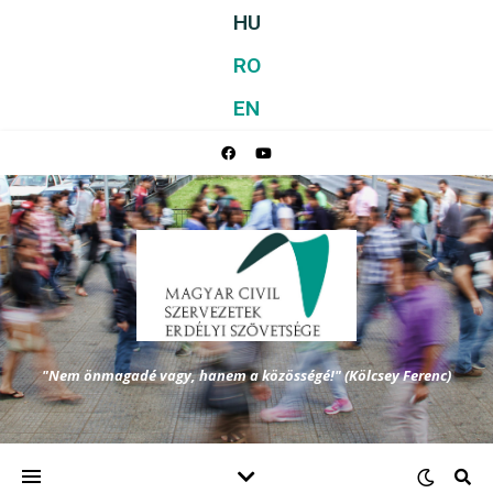
HU
RO
EN
"Nem önmagadé vagy, hanem a közösségé!" (Kölcsey Ferenc)