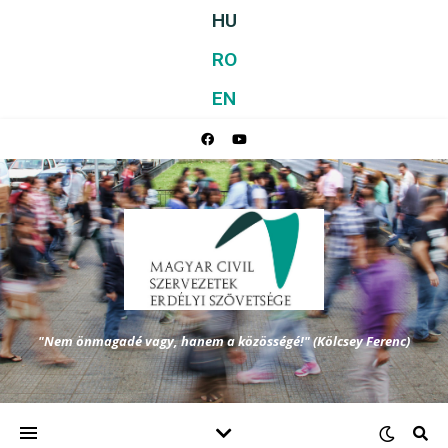
HU
RO
EN
"Nem önmagadé vagy, hanem a közösségé!" (Kölcsey Ferenc)