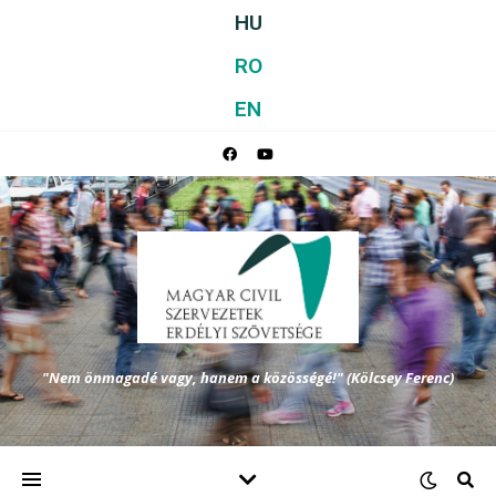
HU
RO
EN
"Nem önmagadé vagy, hanem a közösségé!" (Kölcsey Ferenc)