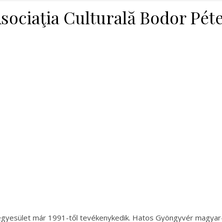
sociaţia Culturală Bodor Pét
egyesület már 1991-től tevékenykedik. Hatos Gyöngyvér magyar