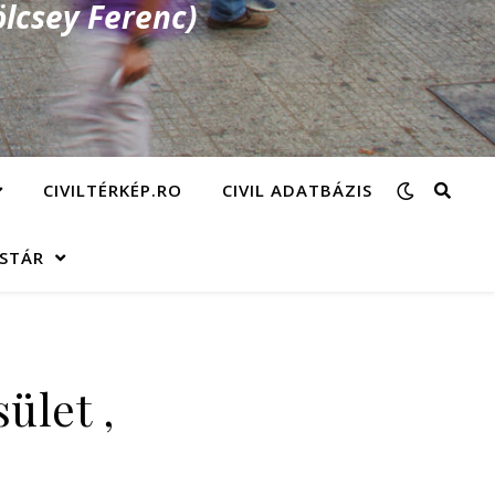
lcsey Ferenc)
CIVILTÉRKÉP.RO
CIVIL ADATBÁZIS
ÁSTÁR
ület ,