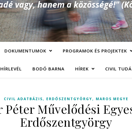
é vagy, hanem a közösségé!" (Kö
DOKUMENTUMOK
PROGRAMOK ÉS PROJEKTEK
 HÍRLEVÉL
BODÓ BARNA
HÍREK
CIVIL TUD
,
,
CIVIL ADATBÁZIS
ERDŐSZENTGYÖRGY
MAROS MEGYE
 Péter Művelődési Egyes
Erdőszentgyörgy