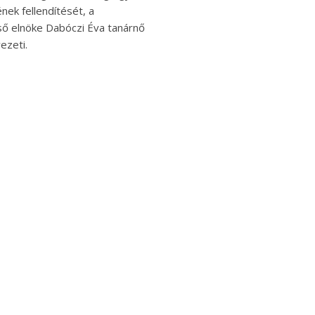
nek fellendítését, a
lső elnöke Dabóczi Éva tanárnő
ezeti.