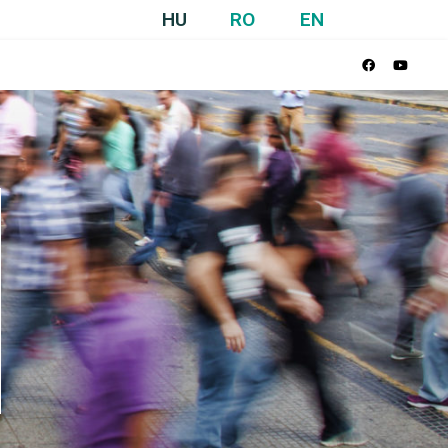
HU
RO
EN