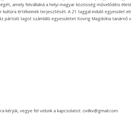
égét, amely felvállalná a helyi magyar közösség művelődési életé
kultúra értékeinek terjesztését. A 21 taggal induló egyesület e
záz pártoló tagot számláló egyesületet Kovrig Magdolna tanárnő v
a kérjük, vegye fel velünk a kapcsolatot: civilkv@gmail.com