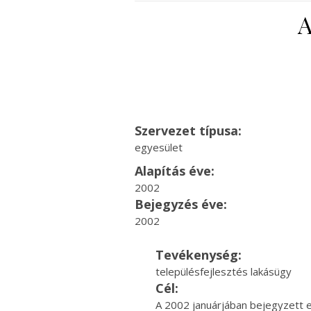
A
Szervezet típusa:
egyesület
Alapítás éve:
2002
Bejegyzés éve:
2002
Tevékenység:
településfejlesztés lakásügy
Cél:
A 2002 januárjában bejegyzett 