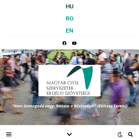
HU
RO
EN
"Nem önmagadé vagy, hanem a közösségé!" (Kölcsey Ferenc)