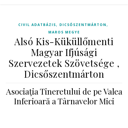
,
,
CIVIL ADATBÁZIS
DICSŐSZENTMÁRTON
MAROS MEGYE
Alsó Kis-Küküllőmenti
Magyar Ifjúsági
Szervezetek Szövetsége ,
Dicsőszentmárton
Asociaţia Tineretului de pe Valea
Inferioară a Târnavelor Mici