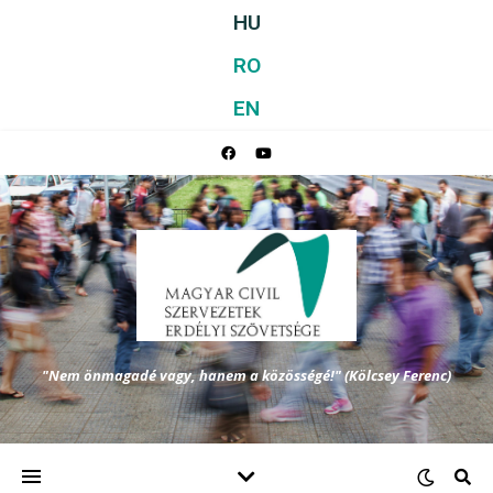
HU
RO
EN
"Nem önmagadé vagy, hanem a közösségé!" (Kölcsey Ferenc)