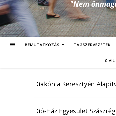
"Nem önmagad
BEMUTATKOZÁS
TAGSZERVEZETEK
CIVIL
Diakónia Keresztyén Alapít
Dió-Ház Egyesület Szászrég