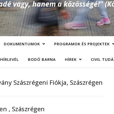
é vagy, hanem a közösségé!" (Kö
DOKUMENTUMOK
PROGRAMOK ÉS PROJEKTEK
 HÍRLEVÉL
BODÓ BARNA
HÍREK
CIVIL TUD
vány Szászrégeni Fiókja, Szászrégen
en , Szászrégen