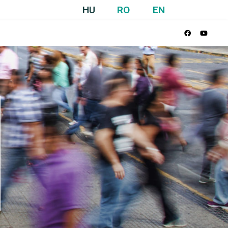
HU
RO
EN