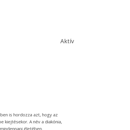
Aktív
en is hordozza azt, hogy az
e kiejtésekor. A név a diakónia,
 mindennapi életében.