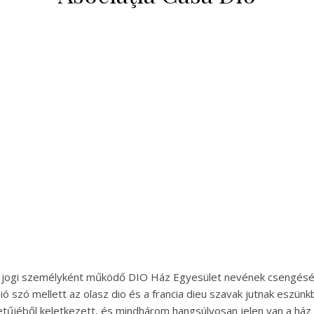
ó jogi személyként működő DIO Ház Egyesület nevének csengéséb
ó szó mellett az olasz dio és a francia dieu szavak jutnak eszünkb
betűjéből keletkezett, és mindhárom hangsúlyosan jelen van a ház