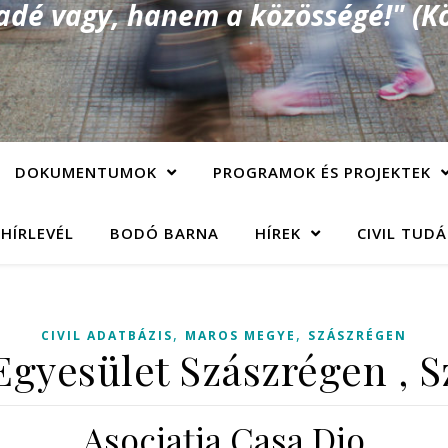
é vagy, hanem a közösségé!" (Kö
DOKUMENTUMOK
PROGRAMOK ÉS PROJEKTEK
 HÍRLEVÉL
BODÓ BARNA
HÍREK
CIVIL TUD
,
,
CIVIL ADATBÁZIS
MAROS MEGYE
SZÁSZRÉGEN
gyesület Szászrégen , 
Asociaţia Casa Dio