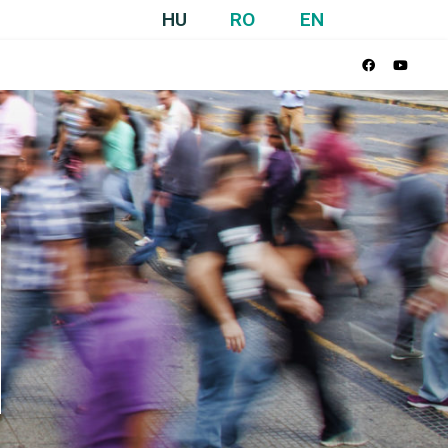
HU
RO
EN