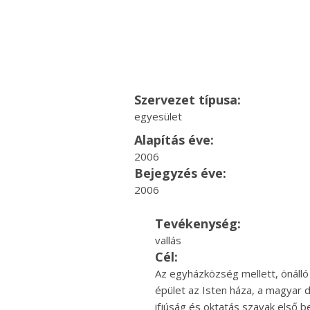
Szervezet típusa:
egyesület
Alapítás éve:
2006
Bejegyzés éve:
2006
Tevékenység:
vallás
Cél:
Az egyházközség mellett, önáll
épület az Isten háza, a magyar di
ifjúság és oktatás szavak első 