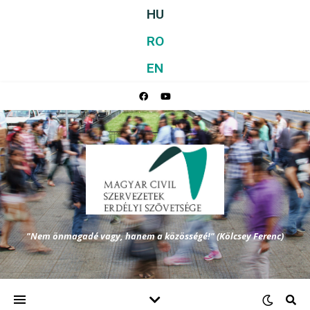
HU
RO
EN
"Nem önmagadé vagy, hanem a közösségé!" (Kölcsey Ferenc)