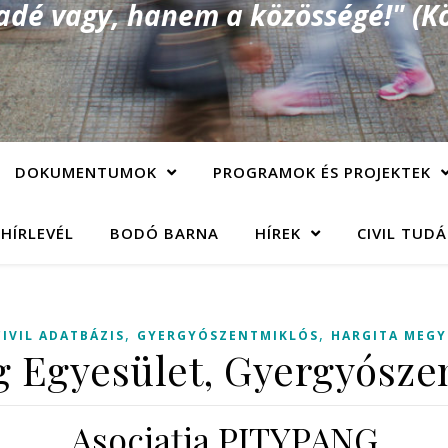
é vagy, hanem a közösségé!" (Kö
DOKUMENTUMOK
PROGRAMOK ÉS PROJEKTEK
 HÍRLEVÉL
BODÓ BARNA
HÍREK
CIVIL TUD
,
,
CIVIL ADATBÁZIS
GYERGYÓSZENTMIKLÓS
HARGITA MEGY
g Egyesület, Gyergyósze
Asociaţia PITYPANG