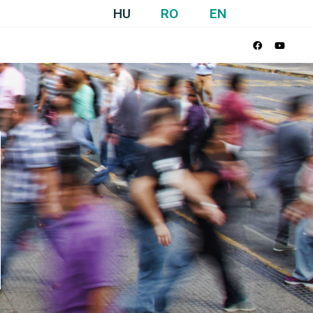
HU
RO
EN