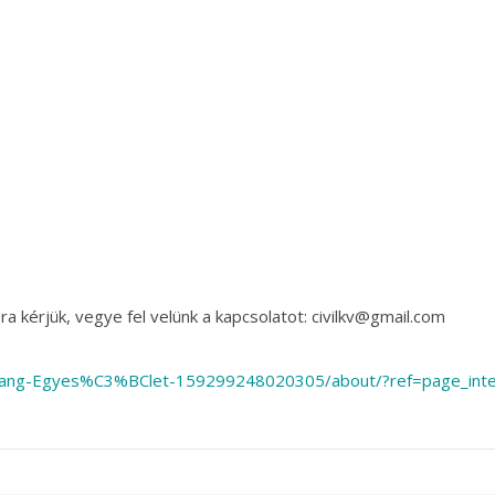
a kérjük, vegye fel velünk a kapcsolatot: civilkv@gmail.com
pang-Egyes%C3%BClet-159299248020305/about/?ref=page_inte