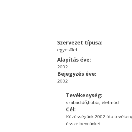
Szervezet típusa:
egyesület
Alapítás éve:
2002
Bejegyzés éve:
2002
Tevékenység:
szabadidő,hobbi, életmód
Cél:
Közösségünk 2002 óta tevékenyke
össze bennünket.