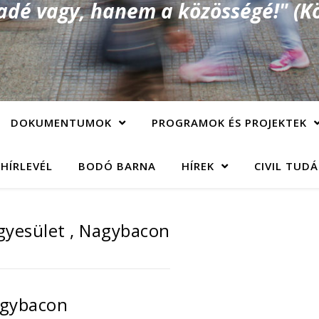
é vagy, hanem a közösségé!" (Kö
DOKUMENTUMOK
PROGRAMOK ÉS PROJEKTEK
 HÍRLEVÉL
BODÓ BARNA
HÍREK
CIVIL TUD
gyesület , Nagybacon
agybacon