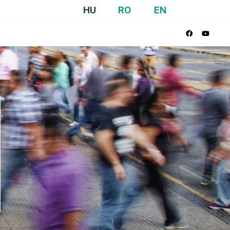
HU
RO
EN