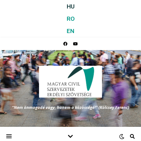
HU
RO
EN
"Nem önmagadé vagy, hanem a közösségé!" (Kölcsey Ferenc)