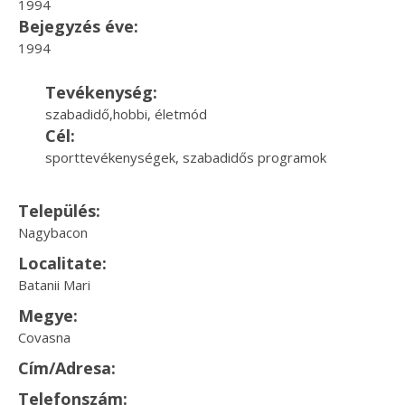
1994
Bejegyzés éve:
1994
Tevékenység:
szabadidő,hobbi, életmód
Cél:
sporttevékenységek, szabadidős programok
Település:
Nagybacon
Localitate:
Batanii Mari
Megye:
Covasna
Cím/Adresa:
Telefonszám: