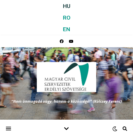
HU
RO
EN
"Nem önmagadé vagy, hanem a közösségé!" (Kölcsey Ferenc)