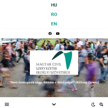
HU
RO
EN
"Nem önmagadé vagy, hanem a közösségé!" (Kölcsey Ferenc)