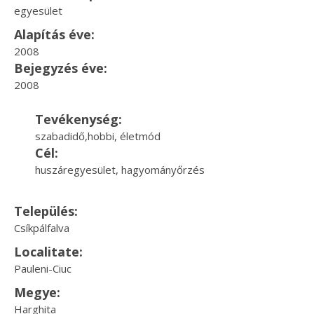
egyesület
Alapítás éve:
2008
Bejegyzés éve:
2008
Tevékenység:
szabadidő,hobbi, életmód
Cél:
huszáregyesület, hagyományőrzés
Település:
Csíkpálfalva
Localitate:
Pauleni-Ciuc
Megye:
Harghita