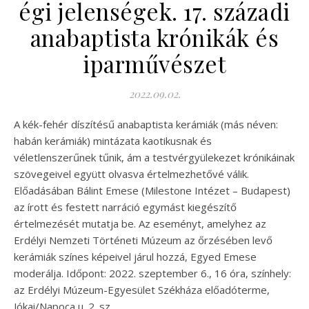
égi jelenségek. 17. századi
anabaptista krónikák és
iparművészet
2022.09.02.
A kék-fehér díszítésű anabaptista kerámiák (más néven:
habán kerámiák) mintázata kaotikusnak és
véletlenszerűnek tűnik, ám a testvérgyülekezet krónikáinak
szövegeivel együtt olvasva értelmezhetővé válik.
Előadásában Bálint Emese (Milestone Intézet – Budapest)
az írott és festett narráció egymást kiegészítő
értelmezését mutatja be. Az eseményt, amelyhez az
Erdélyi Nemzeti Történeti Múzeum az őrzésében levő
kerámiák színes képeivel járul hozzá, Egyed Emese
moderálja. Időpont: 2022. szeptember 6., 16 óra, színhely:
az Erdélyi Múzeum-Egyesület Székháza előadóterme,
Jókai/Napoca u. 2. sz.