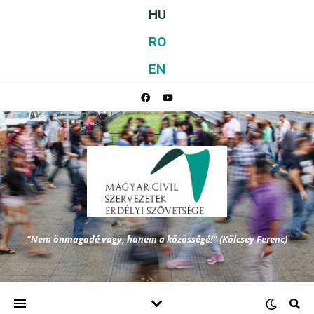
HU
RO
EN
"Nem önmagadé vagy, hanem a közösségé!" (Kölcsey Ferenc)