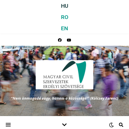
HU
RO
EN
"Nem önmagadé vagy, hanem a közösségé!" (Kölcsey Ferenc)