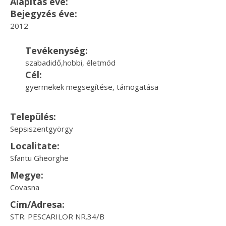
Alapítás éve:
Bejegyzés éve:
2012
Tevékenység:
szabadidő,hobbi, életmód
Cél:
gyermekek megsegítése, támogatása
Település:
Sepsiszentgyörgy
Localitate:
Sfantu Gheorghe
Megye:
Covasna
Cím/Adresa:
STR. PESCARILOR NR.34/B