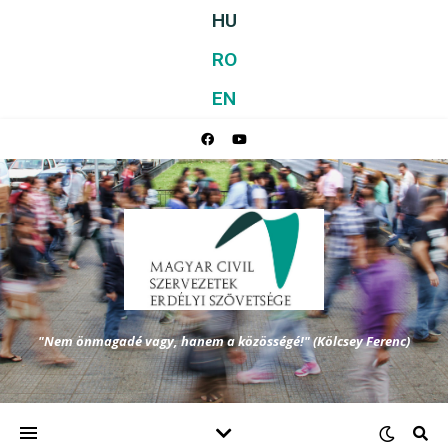
HU
RO
EN
"Nem önmagadé vagy, hanem a közösségé!" (Kölcsey Ferenc)