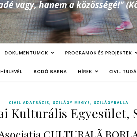
é vagy, hanem a közösségé!" (Kö
DOKUMENTUMOK
PROGRAMOK ÉS PROJEKTEK
 HÍRLEVÉL
BODÓ BARNA
HÍREK
CIVIL TUD
,
,
CIVIL ADATBÁZIS
SZILÁGY MEGYE
SZILÁGYBALLA
ai Kulturális Egyesület, 
Asociaţia CULTURALÃ BORL