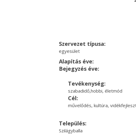
Szervezet típusa:
egyesület
Alapítás éve:
Bejegyzés éve:
Tevékenység:
szabadidő,hobbi, életmód
Cél:
művelődés, kultúra, vidékfejlesz
Település:
Szilágyballa