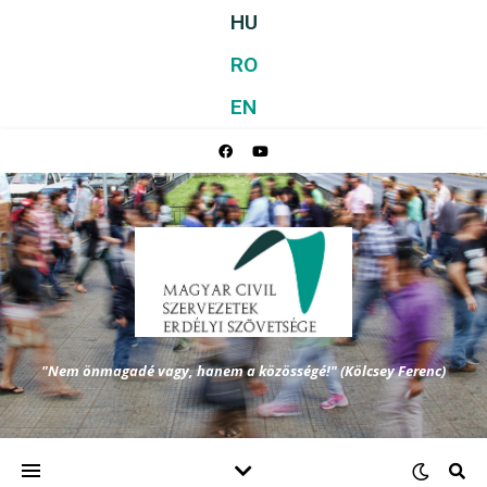
HU
RO
EN
"Nem önmagadé vagy, hanem a közösségé!" (Kölcsey Ferenc)