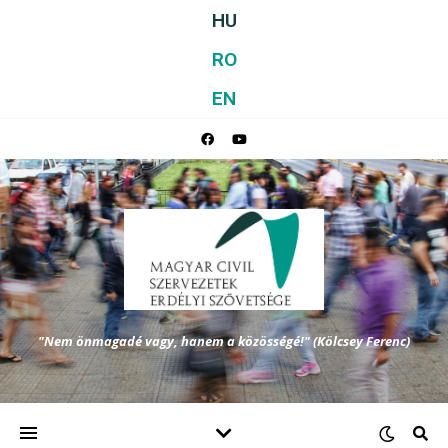
HU
RO
EN
"Nem önmagadé vagy, hanem a közösségé!" (Kölcsey Ferenc)