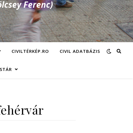
lcsey Ferenc)
CIVILTÉRKÉP.RO
CIVIL ADATBÁZIS
ÁSTÁR
fehérvár