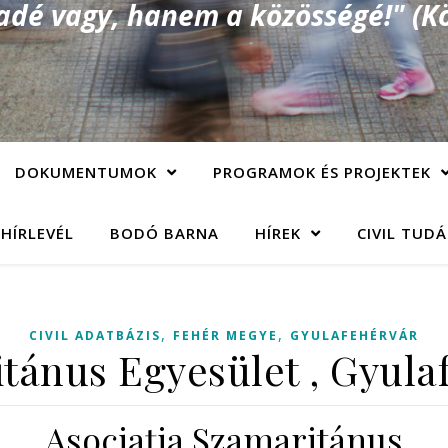
é vagy, hanem a közösségé!" (Kö
DOKUMENTUMOK
PROGRAMOK ÉS PROJEKTEK
 HÍRLEVÉL
BODÓ BARNA
HÍREK
CIVIL TUD
,
,
CIVIL ADATBÁZIS
FEHÉR MEGYE
GYULAFEHÉRVÁR
tánus Egyesület , Gyula
Asociaţia Szamaritánus