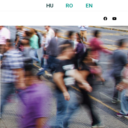
HU
RO
EN