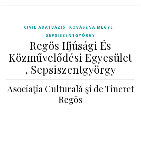
,
,
CIVIL ADATBÁZIS
KOVÁSZNA MEGYE
SEPSISZENTGYÖRGY
Regös Ifjúsági És
Közművelődési Egyesület
, Sepsiszentgyörgy
Asociaţia Culturală şi de Tineret
Regös