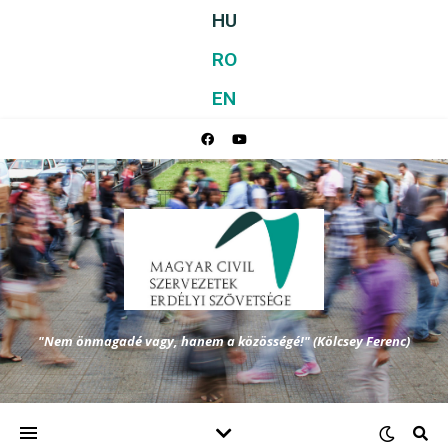
HU
RO
EN
"Nem önmagadé vagy, hanem a közösségé!" (Kölcsey Ferenc)