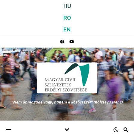
HU
RO
EN
"Nem önmagadé vagy, hanem a közösségé!" (Kölcsey Ferenc)