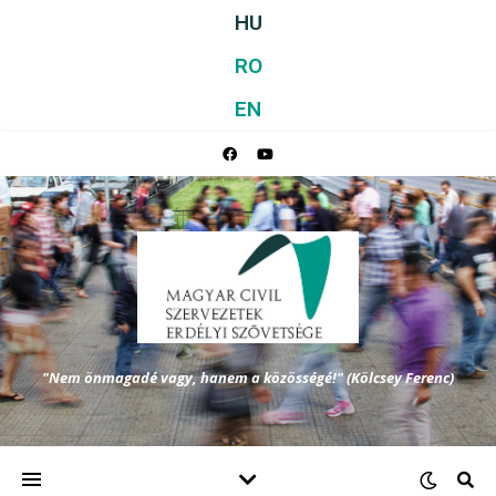
HU
RO
EN
"Nem önmagadé vagy, hanem a közösségé!" (Kölcsey Ferenc)