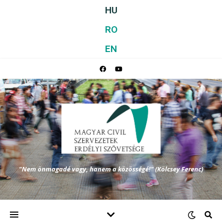
HU
RO
EN
"Nem önmagadé vagy, hanem a közösségé!" (Kölcsey Ferenc)