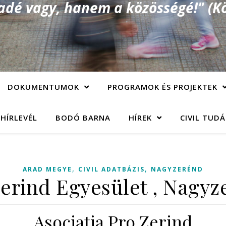
é vagy, hanem a közösségé!" (Kö
DOKUMENTUMOK
PROGRAMOK ÉS PROJEKTEK
 HÍRLEVÉL
BODÓ BARNA
HÍREK
CIVIL TUD
,
,
ARAD MEGYE
CIVIL ADATBÁZIS
NAGYZERÉND
Zerind Egyesület , Nagyz
Asociaţia Pro Zerind