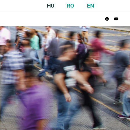
HU
RO
EN