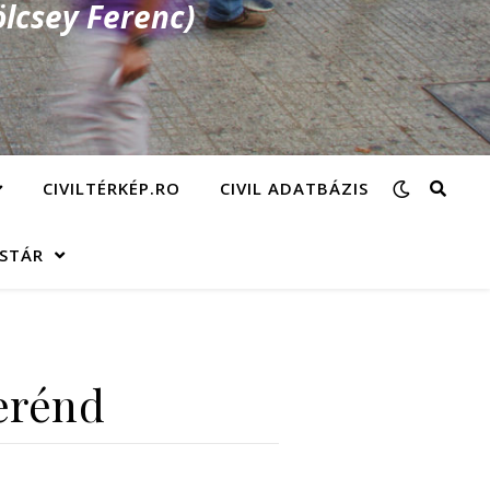
lcsey Ferenc)
CIVILTÉRKÉP.RO
CIVIL ADATBÁZIS
ÁSTÁR
erénd