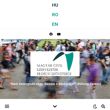
HU
RO
EN
"Nem önmagadé vagy, hanem a közösségé!" (Kölcsey Ferenc)