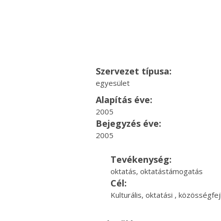
Szervezet típusa:
egyesület
Alapítás éve:
2005
Bejegyzés éve:
2005
Tevékenység:
oktatás, oktatástámogatás
Cél:
Kulturális, oktatási , közösségf