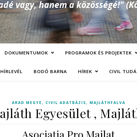
é vagy, hanem a közösségé!" (Kö
DOKUMENTUMOK
PROGRAMOK ÉS PROJEKTEK
 HÍRLEVÉL
BODÓ BARNA
HÍREK
CIVIL TUD
,
,
ARAD MEGYE
CIVIL ADATBÁZIS
MAJLÁTHFALVA
ajláth Egyesület , Majlát
Asociaţia Pro Mailat