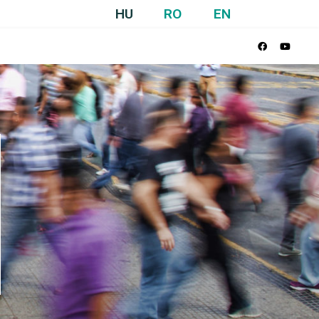
HU
RO
EN