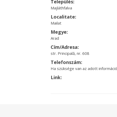
Település:
Majláthfalva
Localitate:
Mailat
Megye:
Arad
Cím/Adresa:
str. Principală, nr. 608
Telefonszám:
Ha szüksége van az adott információr
Link: