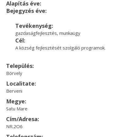
Alapítás éve:
Bejegyzés éve:
Tevékenység:
gazdaságfejlesztés, munkaügy
Cél:
A község fejlesztését szolgáló programok.
Település:
Börvely
Localitate:
Berveni
Megye:
Satu Mare
Cím/Adresa:
NR.2O6
Telefonszám: