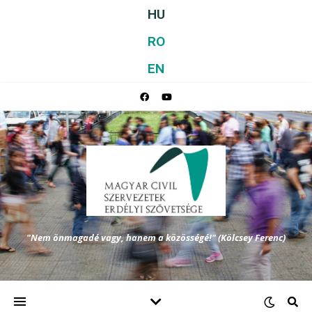
HU
RO
EN
"Nem önmagadé vagy, hanem a közösségé!" (Kölcsey Ferenc)