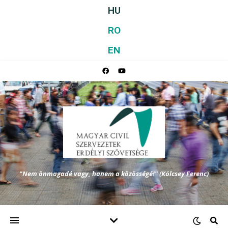
HU
RO
EN
"Nem önmagadé vagy, hanem a közösségé!" (Kölcsey Ferenc)