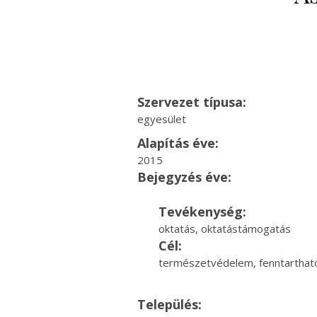
Szervezet típusa:
egyesület
Alapítás éve:
2015
Bejegyzés éve:
Tevékenység:
oktatás, oktatástámogatás
Cél:
természetvédelem, fenntartható
Település: