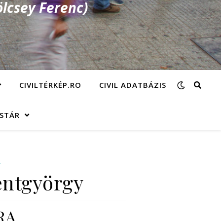
lcsey Ferenc)
CIVILTÉRKÉP.RO
CIVIL ADATBÁZIS
ÁSTÁR
Y
entgyörgy
RA