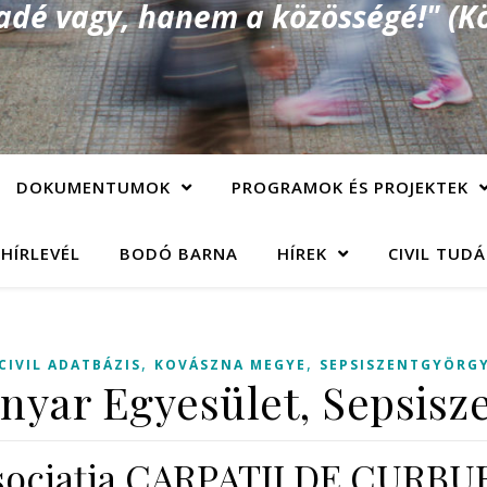
é vagy, hanem a közösségé!" (Kö
DOKUMENTUMOK
PROGRAMOK ÉS PROJEKTEK
 HÍRLEVÉL
BODÓ BARNA
HÍREK
CIVIL TUD
,
,
CIVIL ADATBÁZIS
KOVÁSZNA MEGYE
SEPSISZENTGYÖRG
nyar Egyesület, Sepsisz
sociaţia CARPATII DE CURBU