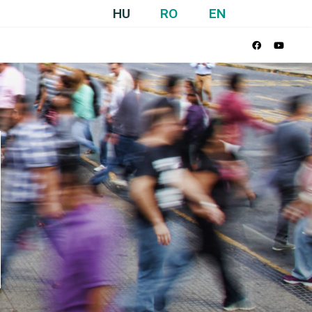
HU
RO
EN