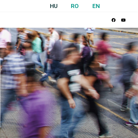
HU
RO
EN