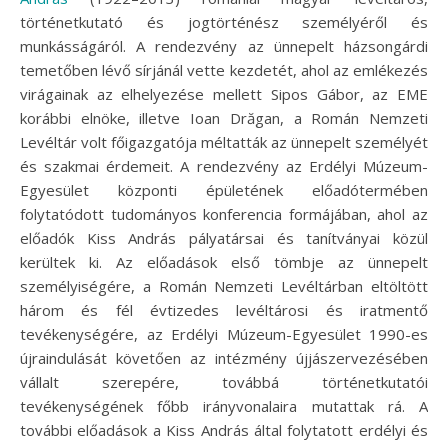
történetkutató és jogtörténész személyéről és
munkásságáról. A rendezvény az ünnepelt házsongárdi
temetőben lévő sírjánál vette kezdetét, ahol az emlékezés
virágainak az elhelyezése mellett Sipos Gábor, az EME
korábbi elnöke, illetve Ioan Drăgan, a Román Nemzeti
Levéltár volt főigazgatója méltatták az ünnepelt személyét
és szakmai érdemeit. A rendezvény az Erdélyi Múzeum-
Egyesület központi épületének előadótermében
folytatódott tudományos konferencia formájában, ahol az
előadók Kiss András pályatársai és tanítványai közül
kerültek ki. Az előadások első tömbje az ünnepelt
személyiségére, a Román Nemzeti Levéltárban eltöltött
három és fél évtizedes levéltárosi és iratmentő
tevékenységére, az Erdélyi Múzeum-Egyesület 1990-es
újraindulását követően az intézmény újjászervezésében
vállalt szerepére, továbbá történetkutatói
tevékenységének főbb irányvonalaira mutattak rá. A
további előadások a Kiss András által folytatott erdélyi és