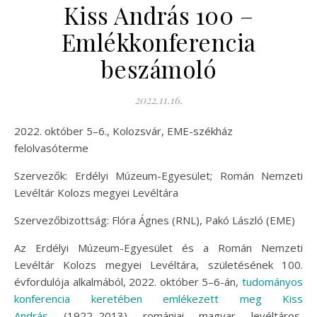
Kiss András 100 –
Emlékkonferencia
beszámoló
2022.11.16.
2022. október 5–6., Kolozsvár, EME-székház
felolvasóterme
Szervezők: Erdélyi Múzeum-Egyesület; Román Nemzeti
Levéltár Kolozs megyei Levéltára
Szervezőbizottság: Flóra Ágnes (RNL), Pakó László (EME)
Az Erdélyi Múzeum-Egyesület és a Román Nemzeti
Levéltár Kolozs megyei Levéltára, születésének 100.
évfordulója alkalmából, 2022. október 5–6-án,
tudományos
konferencia keretében emlékezett meg Kiss
András
(1922–2013) romániai magyar levéltáros,