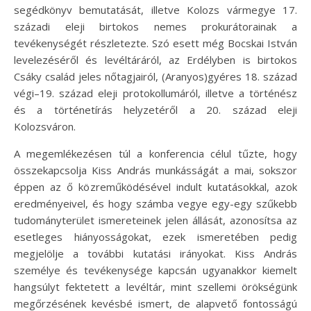
segédkönyv bemutatását, illetve Kolozs vármegye 17.
századi eleji birtokos nemes prokurátorainak a
tevékenységét részletezte. Szó esett még Bocskai István
levelezéséről és levéltáráról, az Erdélyben is birtokos
Csáky család jeles nőtagjairól, (Aranyos)gyéres 18. század
végi–19. század eleji protokollumáról, illetve a történész
és a történetírás helyzetéről a 20. század eleji
Kolozsváron.
A megemlékezésen túl a konferencia célul tűzte, hogy
összekapcsolja Kiss András munkásságát a mai, sokszor
éppen az ő közreműködésével indult kutatásokkal, azok
eredményeivel, és hogy számba vegye egy-egy szűkebb
tudományterület ismereteinek jelen állását, azonosítsa az
esetleges hiányosságokat, ezek ismeretében pedig
megjelölje a további kutatási irányokat. Kiss András
személye és tevékenysége kapcsán ugyanakkor kiemelt
hangsúlyt fektetett a levéltár, mint szellemi örökségünk
megőrzésének kevésbé ismert, de alapvető fontosságú