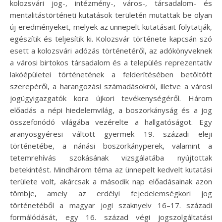
kolozsvári jog-, intézmény-, város-, társadalom- és
mentalitástörténeti kutatások területén mutattak be olyan
új eredményeket, melyek az ünnepelt kutatásait folytatják,
egészítik és teljesítik ki. Kolozsvár története kapcsán szó
esett a kolozsvári adózás történetéről, az adókönyveknek
a városi birtokos társadalom és a település reprezentatív
lakóépületei történetének a felderítésében betöltött
szerepéről, a harangozási számadásokról, illetve a városi
jogügyigazgatók kora újkori tevékenységéről. Három
előadás a népi hiedelemvilág, a boszorkányság és a jog
összefonódó világába vezérelte a hallgatóságot. Egy
aranyosgyéresi váltott gyermek 19. századi eleji
történetébe, a nánási boszorkányperek, valamint a
tetemrehívás szokásának vizsgálatába nyújtottak
betekintést. Mindhárom téma az ünnepelt kedvelt kutatási
területe volt, akárcsak a második nap előadásainak azon
tömbje, amely az erdélyi fejedelemségkori jog
történetéből a magyar jogi szaknyelv 16–17. századi
formálódását, egy 16. század végi jogszolgáltatási