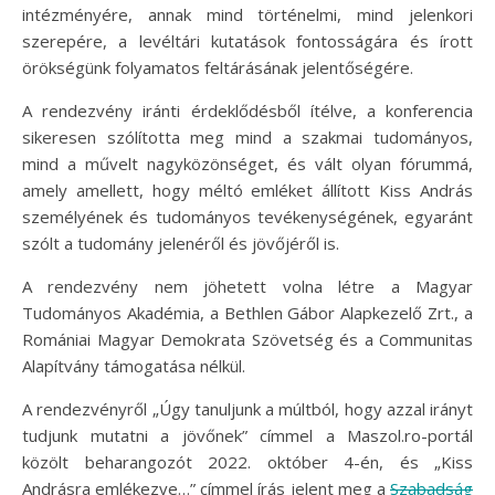
intézményére, annak mind történelmi, mind jelenkori
szerepére, a levéltári kutatások fontosságára és írott
örökségünk folyamatos feltárásának jelentőségére.
A rendezvény iránti érdeklődésből ítélve, a konferencia
sikeresen szólította meg mind a szakmai tudományos,
mind a művelt nagyközönséget, és vált olyan fórummá,
amely amellett, hogy méltó emléket állított Kiss András
személyének és tudományos tevékenységének, egyaránt
szólt a tudomány jelenéről és jövőjéről is.
A rendezvény nem jöhetett volna létre a Magyar
Tudományos Akadémia, a Bethlen Gábor Alapkezelő Zrt., a
Romániai Magyar Demokrata Szövetség és a Communitas
Alapítvány támogatása nélkül.
A rendezvényről „Úgy tanuljunk a múltból, hogy azzal irányt
tudjunk mutatni a jövőnek” címmel a Maszol.ro-portál
közölt beharangozót 2022. október 4-én, és „Kiss
Andrásra emlékezve…” címmel írás jelent meg a
Szabadság