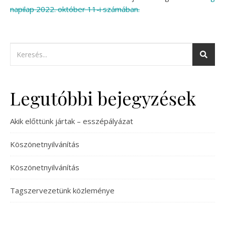
napilap 2022. október 11-i számában.
Legutóbbi bejegyzések
Akik előttünk jártak – esszépályázat
Köszönetnyilvánítás
Köszönetnyilvánítás
Tagszervezetünk közleménye