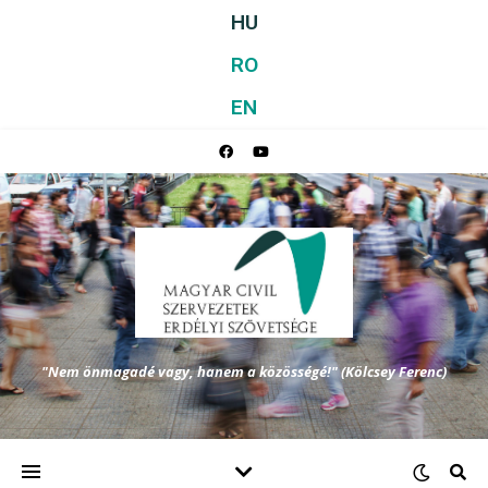
HU
RO
EN
"Nem önmagadé vagy, hanem a közösségé!" (Kölcsey Ferenc)