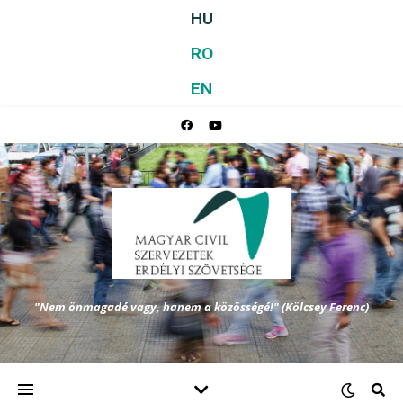
HU
RO
EN
"Nem önmagadé vagy, hanem a közösségé!" (Kölcsey Ferenc)