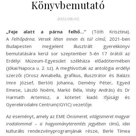
Könyvbemutató
2022.09.02.
„Feje alatt a párna felhő…”
(Tóth Krisztina).
A
Felhőpárna. Versek léten innen és túl című,
2021-ben
Budapesten megjelent illusztrált gyerekkönyv
bemutatására kerül sor szeptember 5-én 17 órától az
Erdélyi Múzeum-Egyesület székháza előadótermében
(Jókai/Napoca u. 2. sz). A meghívottak az antológia erdélyi
szerzői (Orosz Annabella, grafikus, illusztrátor és Balázs
Imre József, Bertóti Johanna, Demény Péter, Egyed
Emese, László Noémi, Markó Béla, Visky András) és Dr
Harmath Artemisz, a kötetet kiadó Ifjúsági és
Gyerekirodalmi Centrum(IGYIC) vezetője.
Az eseményt, amely az EME
Önismeret, világismeret
magyar
irodalommal – a hagyományteremtés jegyében
című, idei
kulturális rendezvényprogramjának része, Berki Tímea