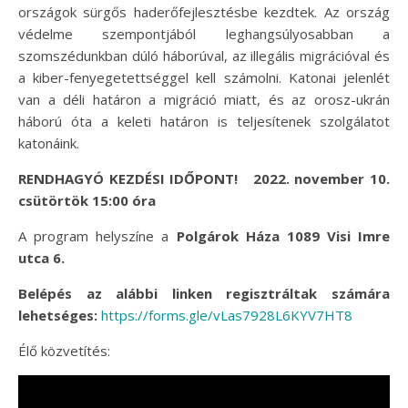
országok sürgős haderőfejlesztésbe kezdtek. Az ország
védelme szempontjából leghangsúlyosabban a
szomszédunkban dúló háborúval, az illegális migrációval és
a kiber-fenyegetettséggel kell számolni. Katonai jelenlét
van a déli határon a migráció miatt, és az orosz-ukrán
háború óta a keleti határon is teljesítenek szolgálatot
katonáink.
RENDHAGYÓ KEZDÉSI IDŐPONT!
2022. november 10.
csütörtök 15:00 óra
A program helyszíne a
Polgárok Háza 1089 Visi Imre
utca 6.
Belépés az alábbi linken regisztráltak számára
lehetséges:
https://forms.gle/
vLas7928L6KYV7HT8
Élő közvetítés: