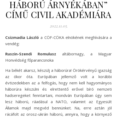
HÁBORÚ ÁRNYÉKÁBAN”
CÍMŰ CIVIL AKADÉMIÁRA
2022.11.05.
Csizmadia László
a CÖF-CÖKA elnökének meghívására a
vendég:
Ruszin-Szendi Romulusz
altábornagy, a Magyar
Honvédség főparancsnoka
Ha békét akarsz, készülj a háborúra! Örökérvényű igazság
az ókor óta. Európában jellemző volt a korábbi
évtizedekben az a felfogás, hogy nem kell hagyományos
háborúra készülni és elrettentő erővel bíró nemzeti
hadseregeket fenntartani, mondván Európában úgy sem
lesz háború, ráadásul a NATO, valamint az Egyesült
Államok majd megvéd bennünket. Na, erre aztán jól
rácáfolt az orosz-ukrán háború, annyira, hogy a környező