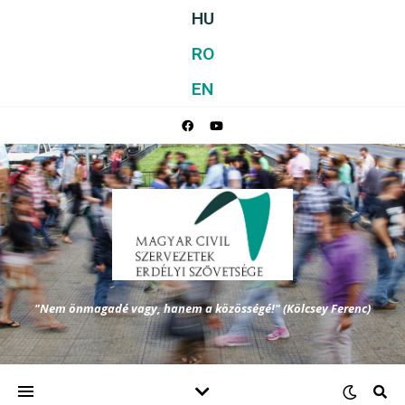
HU
RO
EN
"Nem önmagadé vagy, hanem a közösségé!" (Kölcsey Ferenc)