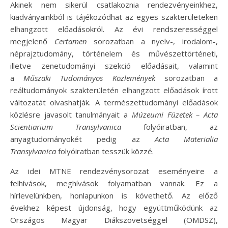
Akinek nem sikerül csatlakoznia rendezvényeinkhez,
kiadványainkból is tájékozódhat az egyes szakterületeken
elhangzott előadásokról. Az évi rendszerességgel
megjelenő
Certamen
sorozatban a nyelv-, irodalom-,
néprajztudomány, történelem és művészettörténeti,
illetve zenetudományi szekció előadásait, valamint
a
Műszaki Tudományos Közlemények
sorozatban a
reáltudományok szakterületén elhangzott előadások írott
változatát olvashatják. A természettudományi előadások
közlésre javasolt tanulmányait a
Múzeumi Füzetek – Acta
Scientiarium Transylvanica
folyóiratban, az
anyagtudományokét pedig az
Acta Materialia
Transylvanica
folyóiratban tesszük közzé.
Az idei MTNE rendezvénysorozat eseményeire a
felhívások, meghívások folyamatban vannak. Ez a
hírlevelünkben, honlapunkon is követhető. Az előző
évekhez képest újdonság, hogy együttműködünk az
Országos Magyar Diákszövetséggel (OMDSZ),