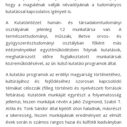
hogy a magukénak vallják névadójuknak a tudományos
kutatással kapcsolatos igényeit is.
A Kutatóintézet humán- és társadalomtudományi
osztályának jelenleg 12 munkatársa van. A
természettudományi, műszaki, illetve orvos- és
gyógyszerésztudományi osztályban főként más
intézményekkel együttműködésben folynak kutatások,
meghatározott időre foglalkoztatott munkatársak
közreműködésével, az ún. külső kutatási programok által.
A kutatási programok az erdélyi magyarság történetéhez,
kultúrájához és fejlődéséhez szorosan kapcsolódó
témákat célozzák (főleg történeti és nyelvészeti források
feltárása). Kutatóink munkáját egyrészt a folyamatosság
jellemzi, hiszen munkájuk révén a Jakó Zsigmond, Szabó T.
Attila és Tonk Sándor által kijelölt úton haladnak, másrészt
a sikeresség, hiszen munkájuknak eredményeit az elmúlt
évek során is számos rangos hazai és külföldi kiadványban