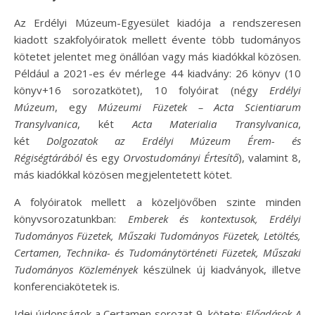
Az Erdélyi Múzeum-Egyesület kiadója a rendszeresen
kiadott szakfolyóiratok mellett évente több tudományos
kötetet jelentet meg önállóan vagy más kiadókkal közösen.
Például a 2021-es év mérlege 44 kiadvány: 26 könyv (10
könyv+16 sorozatkötet), 10 folyóirat (négy
Erdélyi
Múzeum
, egy
Múzeumi Füzetek – Acta Scientiarum
Transylvanica
, két
Acta Materialia Transylvanica
,
két
Dolgozatok az Erdélyi Múzeum Érem- és
Régiségtárából
és egy
Orvostudományi Értesítő
), valamint 8,
más kiadókkal közösen megjelentetett kötet.
A folyóiratok mellett a közeljövőben szinte minden
könyvsorozatunkban:
Emberek és kontextusok, Erdélyi
Tudományos Füzetek, Műszaki Tudományos Füzetek, Letöltés,
Certamen, Technika- és Tudománytörténeti Füzetek, Műszaki
Tudományos Közlemények
készülnek új kiadványok, illetve
konferenciakötetek is.
Idei újdonságok a Certamen sorozat 9. kötete:
Előadások A