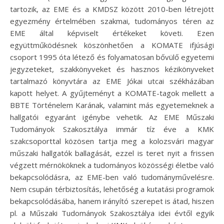
tartozik, az EME és a KMDSZ között 2010-ben létrejött
egyezmény értelmében szakmai, tudományos téren az
EME által képviselt értékeket követi. Ezen
együttműködésnek köszönhetően a KOMATE ifjúsági
csoport 1995 óta létező és folyamatosan bővülő egyetemi
jegyzeteket, szakkönyveket és hasznos kézikönyveket
tartalmazó könyvtára az EME Jókai utcai székházában
kapott helyet. A gyűjteményt a KOMATE-tagok mellett a
BBTE Történelem Karának, valamint más egyetemeknek a
hallgatói egyaránt igénybe vehetik. Az EME Műszaki
Tudományok Szakosztálya immár tíz éve a KMK
szakcsoporttal közösen tartja meg a kolozsvári magyar
műszaki hallgatók ballagását, ezzel is teret nyit a frissen
végzett mérnököknek a tudományos közösségi életbe való
bekapcsolódásra, az EME-ben való tudományművelésre.
Nem csupán térbiztosítás, lehetőség a kutatási programok
bekapcsolódásába, hanem irányító szerepet is átad, hiszen
pl. a Műszaki Tudományok Szakosztálya idei évtől egyik