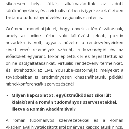
sikeresen helyt álltak, alkalmazkodtak az adott
körülményekhez, és a virtuális térben is igyekeztek életben
tartani a tudományművelést regionális szinten is.
Örömmel mondhatjuk el, hogy ennek a léptékváltásnak,
amely az online térbe való költözést jelenti, pozitív
hozadéka is volt, ugyanis növelte a rendezvényeinken
részt vevő személyek számát, a közönségét és az
előadókét egyaránt. Ekkor építettük ki és fejlesztettük az
online szolgáltatásainkat, virtuális rendezvény-termeinket,
és létrehoztuk az EME YouTube-csatornáját, melyeket a
továbbiakban is eredményesen kihasználhatunk, például
hibrid-konferenciák szervezésénél.
Milyen kapcsolatot, együttműködést sikerült
kialakítani a román tudományos szervezetekkel,
illetve a Román Akadémiával?
A román tudományos szervezetekkel és a Román
Akadémiával hivatalosított intézményes kapcsolatunk nincs,