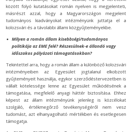
között folyó kutatásokat román nyelven is megjelenteti,
másrészt azzal, hogy a Magyarországon megjelent
tudományos kiadványokat intézményünk juttatja el a
kolozsvári és a távolabbi állami közgyűjteményekbe.
Milyen a román állam kisebbségi/tudományos
politikája az EME felé? Részesülnek-e állandó vagy
időszakos pályázati támogatásokban?
Tekintettel arra, hogy a román állam a különböző kolozsvári
intézményeiben az Egyesület jogtalanul elkobzott
gyűjteményeit használja, egykor szerződéstervezetben is
vállalt kötelessége lenne az Egyesület működésének a
támogatása, megfelelő anyagi háttér biztosítása. Ehhez
képest az állam intézményünk jelenleg is közcélokat
szolgáló, értékmegőrző tevékenységéről nem vesz
tudomást, azt elhanyagolható mértékben és esetlegesen
támogatja.