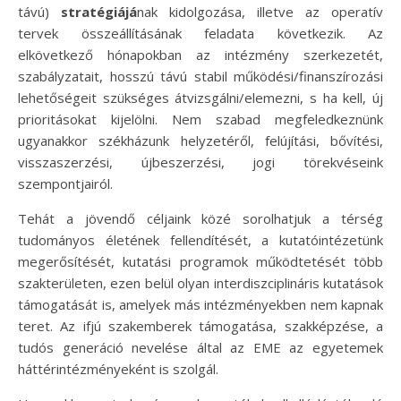
távú)
stratégiájá
nak kidolgozása, illetve az operatív
tervek összeállításának feladata következik. Az
elkövetkező hónapokban az intézmény szerkezetét,
szabályzatait, hosszú távú stabil működési/finanszírozási
lehetőségeit szükséges átvizsgálni/elemezni, s ha kell, új
prioritásokat kijelölni. Nem szabad megfeledkeznünk
ugyanakkor székházunk helyzetéről, felújítási, bővítési,
visszaszerzési, újbeszerzési, jogi törekvéseink
szempontjairól.
Tehát a jövendő céljaink közé sorolhatjuk a térség
tudományos életének fellendítését, a kutatóintézetünk
megerősítését, kutatási programok működtetését több
szakterületen, ezen belül olyan interdiszciplináris kutatások
támogatását is, amelyek más intézményekben nem kapnak
teret. Az ifjú szakemberek támogatása, szakképzése, a
tudós generáció nevelése által az EME az egyetemek
háttérintézményeként is szolgál.