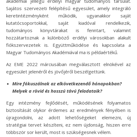
akadémiai jellegű erdélyi magyar tudományos társulat.
Sajátos szervezeti felépítésű egyesület, amely integráló
keretintézményként működik, ugyanakkor saját
kutatócsoportokkal, saját kiadóval rendelkezik,
tudományos könyvtárakat is fenntart, valamint
hozzátartoznak a különböző erdélyi városokban alakult
fiókszervezetek is. Együttműködése és kapcsolata a
Magyar Tudományos Akadémiával ma is példaértékű.
Az EME 2022 márciusában megválasztott elnökével az
egyesület jelenéről és jövőjéről beszélgettünk.
Mire fókuszálnak az elkövetkezendő hónapokban?
Melyek a rövid és hosszú távú feladataik?
Egy intézmény fejlődését, működésének folyamatos
biztosítását olykor érdemes az eredmények fényében is
újragondolni, az adott lehetőségeket elemezni, új
stratégiai tervet készíteni, ez nem újdonság, hiszen erre
többször sor került, most is szükségesnek vélem.