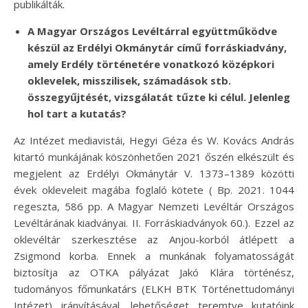
publikálták.
A Magyar Országos Levéltárral együttműködve
készül az Erdélyi Okmánytár című forráskiadvány,
amely Erdély történetére vonatkozó középkori
oklevelek, misszilisek, számadások stb.
összegyűjtését, vizsgálatát tűzte ki célul. Jelenleg
hol tart a kutatás?
Az Intézet mediavistái, Hegyi Géza és W. Kovács András
kitartó munkájának köszönhetően 2021 őszén elkészült és
megjelent az Erdélyi Okmánytár V. 1373–1389 közötti
évek okleveleit magába foglaló kötete
( Bp. 2021. 1044
regeszta, 586 pp. A Magyar Nemzeti Levéltár Országos
Levéltárának kiadványai. II. Forráskiadványok 60.)
. Ezzel az
oklevéltár szerkesztése az Anjou-korból átlépett a
Zsigmond korba. Ennek a munkának folyamatosságát
biztosítja az OTKA pályázat Jakó Klára történész,
tudományos főmunkatárs (ELKH BTK Történettudományi
Intézet) irányításával, lehetőséget teremtve kutatóink