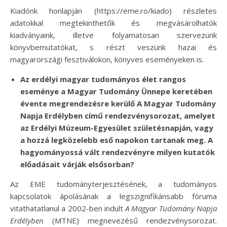
Kiadónk honlapján (https://eme.ro/kiado) részletes
adatokkal megtekinthetők és megvásárolhatók
kiadványaink, illetve folyamatosan szervezünk
könyvbemutatókat, s részt veszünk hazai és
magyarországi fesztiválokon, könyves eseményeken is.
Az erdélyi magyar tudományos élet rangos
eseménye a Magyar Tudomány Ünnepe keretében
évente megrendezésre kerülő A Magyar Tudomány
Napja Erdélyben című rendezvénysorozat, amelyet
az Erdélyi Múzeum-Egyesület születésnapján, vagy
a hozzá legközelebb eső napokon tartanak meg. A
hagyományossá vált rendezvényre milyen kutatók
előadásait várják elsősorban?
Az EME tudományterjesztésének, a tudományos
kapcsolatok ápolásának a legszignifikánsabb fóruma
vitathatatlanul a 2002-ben indult
A Magyar Tudomány Napja
Erdélyben
(MTNE) megnevezésű rendezvénysorozat.