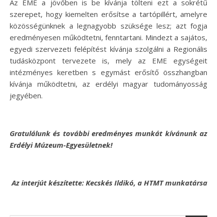
Az EME a jövőben is be kívánja tölteni ezt a sokrétű
szerepet, hogy kiemelten erősítse a tartópillért, amelyre
közösségünknek a legnagyobb szüksége lesz; azt fogja
eredményesen működtetni, fenntartani. Mindezt a sajátos,
egyedi szervezeti felépítést kívánja szolgálni a Regionális
tudásközpont tervezete is, mely az EME egységeit
intézményes keretben s egymást erősítő összhangban
kívánja működtetni, az erdélyi magyar tudományosság
jegyében.
Gratulálunk és további eredményes munkát kívánunk az
Erdélyi Múzeum-Egyesületnek!
Az interjút készítette: Kecskés Ildikó, a HTMT munkatársa