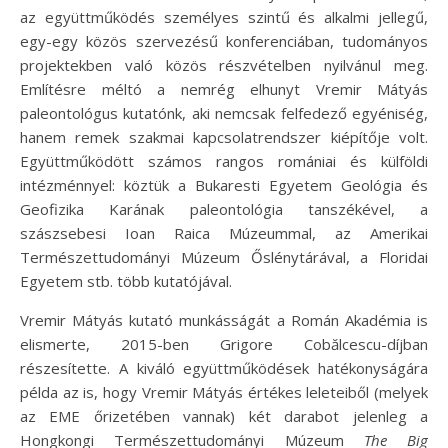
az együttműködés személyes szintű és alkalmi jellegű,
egy-egy közös szervezésű konferenciában, tudományos
projektekben való közös részvételben nyilvánul meg.
Említésre méltó a nemrég elhunyt Vremir Mátyás
paleontológus kutatónk, aki nemcsak felfedező egyéniség,
hanem remek szakmai kapcsolatrendszer kiépítője volt.
Együttműködött számos rangos romániai és külföldi
intézménnyel: köztük a Bukaresti Egyetem Geológia és
Geofizika Karának paleontológia tanszékével, a
szászsebesi Ioan Raica Múzeummal, az Amerikai
Természettudományi Múzeum Őslénytárával, a Floridai
Egyetem stb. több kutatójával.
Vremir Mátyás kutató munkásságát a Román Akadémia is
elismerte, 2015-ben Grigore Cobălcescu-díjban
részesítette. A kiváló együttműködések hatékonyságára
példa az is, hogy Vremir Mátyás értékes leleteiből (melyek
az EME őrizetében vannak) két darabot jelenleg a
Hongkongi Természettudományi Múzeum
The Big