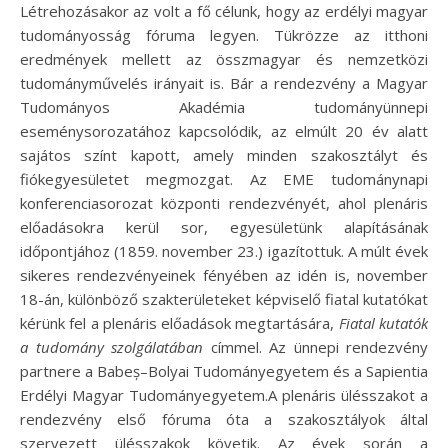
Létrehozásakor az volt a fő célunk, hogy az erdélyi magyar
tudományosság fóruma legyen. Tükrözze az itthoni
eredmények mellett az összmagyar és nemzetközi
tudományművelés irányait is. Bár a rendezvény a Magyar
Tudományos Akadémia tudományünnepi
eseménysorozatához kapcsolódik, az elmúlt 20 év alatt
sajátos színt kapott, amely minden szakosztályt és
fiókegyesületet megmozgat. Az EME tudománynapi
konferenciasorozat központi rendezvényét, ahol plenáris
előadásokra kerül sor, egyesületünk alapításának
időpontjához (1859. november 23.) igazítottuk. A múlt évek
sikeres rendezvényeinek fényében az idén is, november
18-án, különböző szakterületeket képviselő fiatal kutatókat
kérünk fel a plenáris előadások megtartására,
Fiatal kutatók
a tudomány szolgálatában
címmel. Az ünnepi rendezvény
partnere a Babeș–Bolyai Tudományegyetem és a Sapientia
Erdélyi Magyar Tudományegyetem.A plenáris ülésszakot a
rendezvény első fóruma óta a szakosztályok által
szervezett ülésszakok követik. Az évek során a