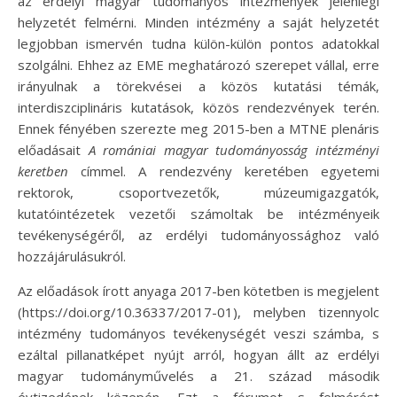
az erdélyi magyar tudományos intézmények jelenlegi
helyzetét felmérni. Minden intézmény a saját helyzetét
legjobban ismervén tudna külön-külön pontos adatokkal
szolgálni. Ehhez az EME meghatározó szerepet vállal, erre
irányulnak a törekvései a közös kutatási témák,
interdiszciplináris kutatások, közös rendezvények terén.
Ennek fényében szerezte meg 2015-ben a MTNE plenáris
előadásait
A romániai magyar tudományosság intézményi
keretben
címmel. A rendezvény keretében egyetemi
rektorok, csoportvezetők, múzeumigazgatók,
kutatóintézetek vezetői számoltak be intézményeik
tevékenységéről, az erdélyi tudományossághoz való
hozzájárulásukról.
Az előadások írott anyaga 2017-ben kötetben is megjelent
(https://doi.org/10.36337/2017-01), melyben tizennyolc
intézmény tudományos tevékenységét veszi számba, s
ezáltal pillanatképet nyújt arról, hogyan állt az erdélyi
magyar tudományművelés a 21. század második
évtizedének közepén. Ezt a fórumot s felmérést