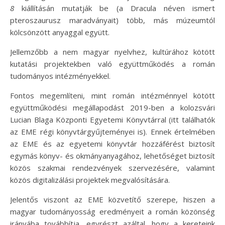
8
kiállításán mutatják be (a Dracula néven ismert
pteroszaurusz maradványait) több, más múzeumtól
kölcsönzött anyaggal együtt.
Jellemzőbb a nem magyar nyelvhez, kultúrához kötött
kutatási projektekben való együttműködés a román
tudományos intézményekkel.
Fontos megemlíteni, mint román intézménnyel kötött
együttműködési megállapodást 2019-ben a kolozsvári
Lucian Blaga Központi Egyetemi Könyvtárral (itt találhatók
az EME régi könyvtárgyűjteményei is). Ennek értelmében
az EME és az egyetemi könyvtár hozzáférést biztosít
egymás könyv- és okmányanyagához, lehetőséget biztosít
közös szakmai rendezvények szervezésére, valamint
közös digitalizálási projektek megvalósítására.
Jelentős viszont az EME közvetítő szerepe, hiszen a
magyar tudományosság eredményeit a román közönség
irányába továbbítja, egyrészt azáltal, hogy a kereteink