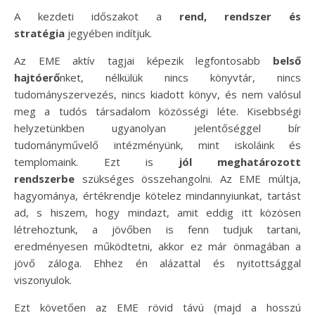
A kezdeti időszakot a
rend, rendszer és
stratégia
jegyében indítjuk.
Az EME aktív tagjai képezik legfontosabb
belső
hajtóerő
nket, nélkülük nincs könyvtár, nincs
tudományszervezés, nincs kiadott könyv, és nem valósul
meg a tudós társadalom közösségi léte. Kisebbségi
helyzetünkben ugyanolyan jelentőséggel bír
tudományművelő intézményünk, mint iskoláink és
templomaink. Ezt is
jól meghatározott
rendszerbe
szükséges összehangolni. Az EME múltja,
hagyománya, értékrendje kötelez mindannyiunkat, tartást
ad, s hiszem, hogy mindazt, amit eddig itt közösen
létrehoztunk, a jövőben is fenn tudjuk tartani,
eredményesen működtetni, akkor ez már önmagában a
jövő záloga. Ehhez én alázattal és nyitottsággal
viszonyulok.
Ezt követően az EME rövid távú (majd a hosszú