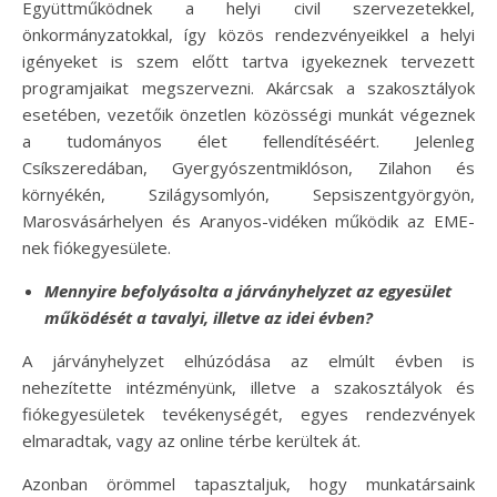
Együttműködnek a helyi civil szervezetekkel,
önkormányzatokkal, így közös rendezvényeikkel a helyi
igényeket is szem előtt tartva igyekeznek tervezett
programjaikat megszervezni. Akárcsak a szakosztályok
esetében, vezetőik önzetlen közösségi munkát végeznek
a tudományos élet fellendítéséért. Jelenleg
Csíkszeredában, Gyergyószentmiklóson, Zilahon és
környékén, Szilágysomlyón, Sepsiszentgyörgyön,
Marosvásárhelyen és Aranyos-vidéken működik az EME-
nek fiókegyesülete.
Mennyire befolyásolta a járványhelyzet az egyesület
működését a tavalyi, illetve az idei évben?
A járványhelyzet elhúzódása az elmúlt évben is
nehezítette intézményünk, illetve a szakosztályok és
fiókegyesületek tevékenységét, egyes rendezvények
elmaradtak, vagy az online térbe kerültek át.
Azonban örömmel tapasztaljuk, hogy munkatársaink