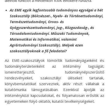
alelnöki funkciót a mindenkori KMK elnökére ruházta.
Az EME egyik legfontosabb tudományos egységei a hét
Szakosztály (Bölcsészet-, Nyelv- és Történettudományi,
Természettudományi, Orvos- és
Gyógyszerészettudományi, Jog-, Közgazdaság-, és
Társadalomtudományi. Műszaki Tudományok,
Matematikai és Informatikai, valamint
Agrártudományi Szakosztály). Melyek ezen
szakosztályoknak a fő feladatai?
Az EME-szakosztályok tömörítik tudományáganként és
tudományterületenként az intézmény tagságát;
ismeretterjesztő, tudománynépszerűsítő
rendezvényeket, szakosztályi üléseket tartanak,
könyvbemutatókat szerveznek, aktív részt vállalnak a
kutatómunka támogatásában. Ezenkívül ápolják az
intézményközi kapcsolatokat, és folyamatosan erősítik az
egyetemeken folyó oktatói, kutatói tevékenységeket.