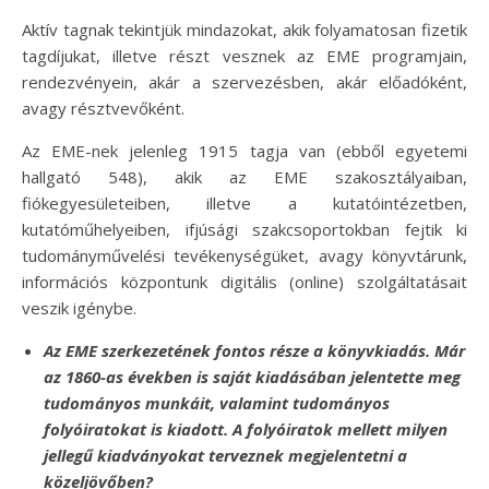
Aktív tagnak tekintjük mindazokat, akik folyamatosan fizetik
tagdíjukat, illetve részt vesznek az EME programjain,
rendezvényein, akár a szervezésben, akár előadóként,
avagy résztvevőként.
Az EME-nek jelenleg 1915 tagja van (ebből egyetemi
hallgató 548), akik az EME szakosztályaiban,
fiókegyesületeiben, illetve a kutatóintézetben,
kutatóműhelyeiben, ifjúsági szakcsoportokban fejtik ki
tudományművelési tevékenységüket, avagy könyvtárunk,
információs központunk digitális (online) szolgáltatásait
veszik igénybe.
Az EME szerkezetének fontos része a könyvkiadás. Már
az 1860-as években is saját kiadásában jelentette meg
tudományos munkáit, valamint tudományos
folyóiratokat is kiadott. A folyóiratok mellett milyen
jellegű kiadványokat terveznek megjelentetni a
közeljövőben?