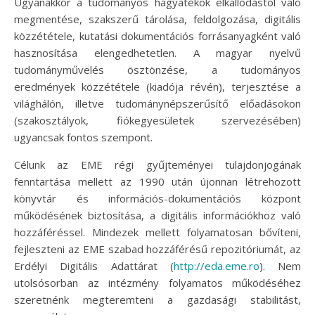
Ugyanakkor a tudományos hagyatékok elkallódástól való
megmentése, szakszerű tárolása, feldolgozása, digitális
közzététele, kutatási dokumentációs forrásanyagként való
hasznosítása elengedhetetlen. A magyar nyelvű
tudományművelés ösztönzése, a tudományos
eredmények közzététele (kiadója révén), terjesztése a
világhálón, illetve tudománynépszerűsítő előadásokon
(szakosztályok, fiókegyesületek szervezésében)
ugyancsak fontos szempont.
Célunk az EME régi gyűjteményei tulajdonjogának
fenntartása mellett az 1990 után újonnan létrehozott
könyvtár és információs-dokumentációs központ
működésének biztosítása, a digitális információkhoz való
hozzáféréssel. Mindezek mellett folyamatosan bővíteni,
fejleszteni az EME szabad hozzáférésű repozitóriumát, az
Erdélyi Digitális Adattárat (
http://eda.eme.ro
). Nem
utolsósorban az intézmény folyamatos működéséhez
szeretnénk megteremteni a gazdasági stabilitást,