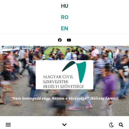
HU
RO
EN
"Nem önmagadé vagy, hanem a közösségé!" (Kölcsey Ferenc)