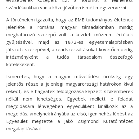
szándékunkban van a közeljövőben ismét megszervezni.
A történelem igazolta, hogy az EME tudományos életének
jelenléte a romániai magyar társadalomban mindig
meghatározó szerepű volt: a kezdeti múzeumi értékek
gyűjtésével, majd az 1872-es egyetemalapításban
játszott szerepével, a rendszerváltásokat követően pedig
intézményként a tudós társadalom összefogó
kötelékeként.
Ismeretes, hogy a magyar művelődési örökség egy
jelentős része a jelenlegi magyarországi határokon kívül
rekedt, és e hagyaték feldolgozása képzett szakemberek
nélkül nem lehetséges. Egyebek mellett e feladat
megoldására lényegében egyedüliként kínálkozik az a
megoldás, amelynek irányába az első, igen nehéz lépést az
Egyesület megtette a Jakó Zsigmond Kutatóintézet
megalapításával.