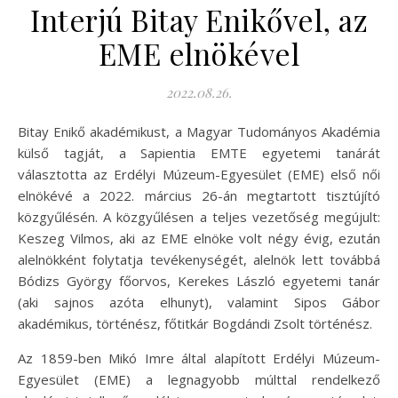
Interjú Bitay Enikővel, az
EME elnökével
2022.08.26.
Bitay Enikő akadémikust, a Magyar Tudományos Akadémia
külső tagját, a Sapientia EMTE egyetemi tanárát
választotta az Erdélyi Múzeum-Egyesület (EME) első női
elnökévé a 2022. március 26-án megtartott tisztújító
közgyűlésén. A közgyűlésen a teljes vezetőség megújult:
Keszeg Vilmos, aki az EME elnöke volt négy évig, ezután
alelnökként folytatja tevékenységét, alelnök lett továbbá
Bódizs György főorvos, Kerekes László egyetemi tanár
(aki sajnos azóta elhunyt), valamint Sipos Gábor
akadémikus, történész, főtitkár Bogdándi Zsolt történész.
Az 1859-ben Mikó Imre által alapított Erdélyi Múzeum-
Egyesület (EME) a legnagyobb múlttal rendelkező