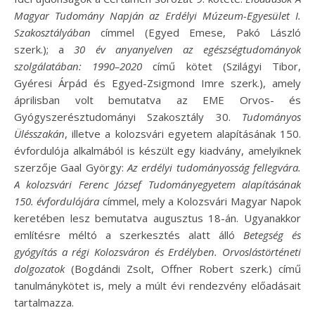
Magyar Tudomány Napján az Erdélyi Múzeum-Egyesület I.
Szakosztályában
címmel (Egyed Emese, Pakó László
szerk.); a
30 év anyanyelven az egészségtudományok
szolgálatában: 1990–2020
című kötet (Szilágyi Tibor,
Gyéresi Árpád és Egyed-Zsigmond Imre szerk.), amely
áprilisban volt bemutatva az EME Orvos- és
Gyógyszerésztudományi Szakosztály 30.
Tudományos
Ülésszakán
, illetve a kolozsvári egyetem alapításának 150.
évfordulója alkalmából is készült egy kiadvány, amelyiknek
szerzője Gaal György:
Az erdélyi tudományosság fellegvára.
A kolozsvári Ferenc József Tudományegyetem alapításának
150. évfordulójára
címmel, mely a Kolozsvári Magyar Napok
keretében lesz bemutatva augusztus 18-án. Ugyanakkor
említésre méltó a szerkesztés alatt álló
Betegség és
gyógyítás a régi Kolozsváron és Erdélyben. Orvoslástörténeti
dolgozatok
(Bogdándi Zsolt, Offner Robert szerk.) című
tanulmánykötet is, mely a múlt évi rendezvény előadásait
tartalmazza.