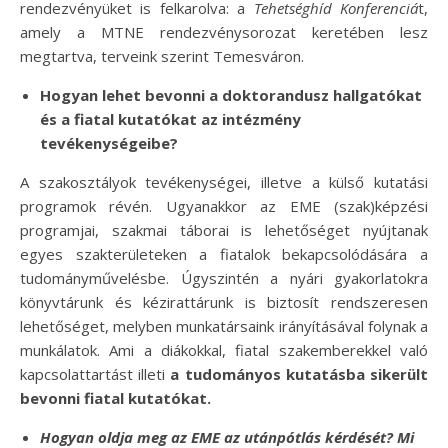
rendezvényüket is felkarolva: a
Tehetséghíd Konferenciá
t,
amely a MTNE rendezvénysorozat keretében lesz
megtartva, terveink szerint Temesváron.
Hogyan lehet bevonni a doktorandusz hallgatókat
és a fiatal kutatókat az intézmény
tevékenységeibe?
A szakosztályok tevékenységei, illetve a külső kutatási
programok révén. Ugyanakkor az EME (szak)képzési
programjai, szakmai táborai is lehetőséget nyújtanak
egyes szakterületeken a fiatalok bekapcsolódására a
tudományművelésbe. Úgyszintén a nyári gyakorlatokra
könyvtárunk és kézirattárunk is biztosít rendszeresen
lehetőséget, melyben munkatársaink irányításával folynak a
munkálatok. Ami a diákokkal, fiatal szakemberekkel való
kapcsolattartást illeti
a tudományos kutatásba sikerült
bevonni fiatal kutatókat.
Hogyan oldja meg az EME az utánpótlás kérdését? Mi