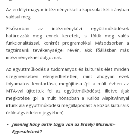
Az erdélyi magyar intézményekkel a kapcsolat két irányban
valósul meg:
Elsősorban az intézményközi együttműködések
határozzák meg ennek kereteit, s töltik meg valós
funkcionalitással, konkrét programokkal. Másodsorban a
tagtársaink tevékenységei révén, akik főállásban más
intézményeknél dolgoznak.
Az együttműködés a tudományos és kulturális élet minden
szegmensében elengedhetetlen, mint ahogyan ezek
folyamatos fenntartása, megújítása (pl. a múlt évben az
MTA-val újítottuk fel az együttműködést), illetve újak
megkötése (pl. a múlt hónapban a Kallós Alapítvánnyal
írtunk alá együttműködési megállapodást a közös kulturális
örökségvédelem jegyében).
Jelenleg hány aktív tagja van az Erdélyi Múzeum-
Egyesületnek?