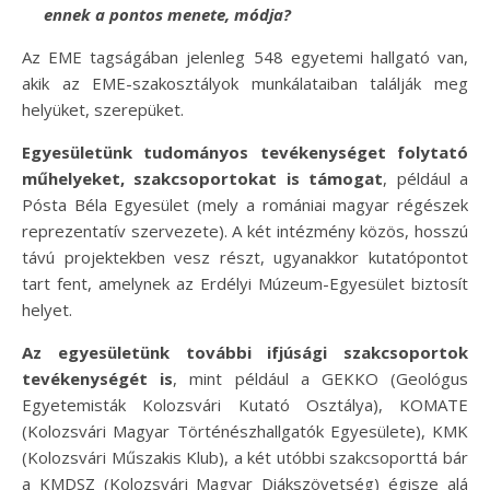
ennek a pontos menete, módja?
Az EME tagságában jelenleg 548 egyetemi hallgató van,
akik az EME-szakosztályok munkálataiban találják meg
helyüket, szerepüket.
Egyesületünk tudományos tevékenységet folytató
műhelyeket, szakcsoportokat is támogat
, például a
Pósta Béla Egyesület (mely a romániai magyar régészek
reprezentatív szervezete). A két intézmény közös, hosszú
távú projektekben vesz részt, ugyanakkor kutatópontot
tart fent, amelynek az Erdélyi Múzeum-Egyesület biztosít
helyet.
Az egyesületünk további ifjúsági szakcsoportok
tevékenységét is
, mint például a GEKKO (Geológus
Egyetemisták Kolozsvári Kutató Osztálya), KOMATE
(Kolozsvári Magyar Történészhallgatók Egyesülete), KMK
(Kolozsvári Műszakis Klub), a két utóbbi szakcsoporttá bár
a KMDSZ (Kolozsvári Magyar Diákszövetség) égisze alá