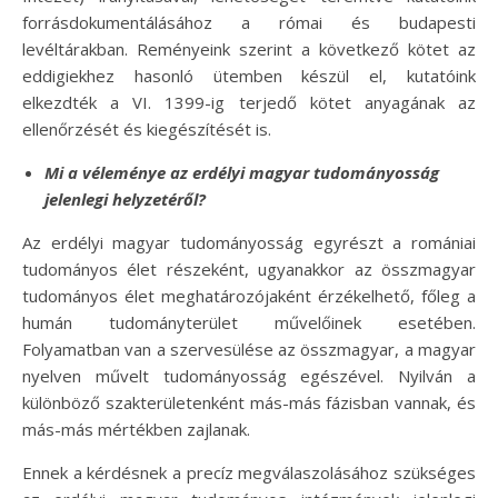
forrásdokumentálásához a római és budapesti
levéltárakban. Reményeink szerint a következő kötet az
eddigiekhez hasonló ütemben készül el, kutatóink
elkezdték a VI. 1399-ig terjedő kötet anyagának az
ellenőrzését és kiegészítését is.
Mi a véleménye az erdélyi magyar tudományosság
jelenlegi helyzetéről?
Az erdélyi magyar tudományosság egyrészt a romániai
tudományos élet részeként, ugyanakkor az összmagyar
tudományos élet meghatározójaként érzékelhető, főleg a
humán tudományterület művelőinek esetében.
Folyamatban van a szervesülése az összmagyar, a magyar
nyelven művelt tudományosság egészével. Nyilván a
különböző szakterületenként más-más fázisban vannak, és
más-más mértékben zajlanak.
Ennek a kérdésnek a precíz megválaszolásához szükséges