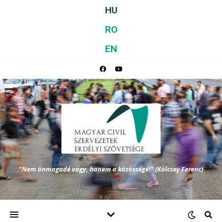
HU
RO
EN
"Nem önmagadé vagy, hanem a közösségé!" (Kölcsey Ferenc)