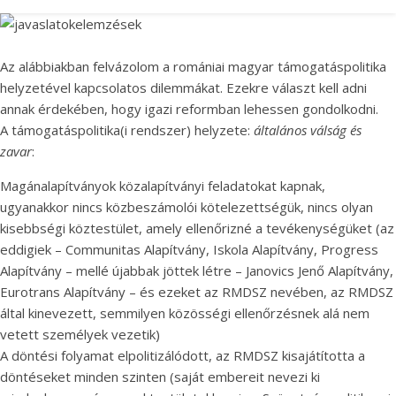
Az alábbiakban felvázolom a romániai magyar támogatáspolitika
helyzetével kapcsolatos dilemmákat. Ezekre választ kell adni
annak érdekében, hogy igazi reformban lehessen gondolkodni.
A támogatáspolitika(i rendszer) helyzete:
általános válság és
zavar
:
Magánalapítványok közalapítványi feladatokat kapnak,
ugyanakkor nincs közbeszámolói kötelezettségük, nincs olyan
kisebbségi köztestület, amely ellenőrizné a tevékenységüket (az
eddigiek – Communitas Alapítvány, Iskola Alapítvány, Progress
Alapítvány – mellé újabbak jöttek létre – Janovics Jenő Alapítvány,
Eurotrans Alapítvány – és ezeket az RMDSZ nevében, az RMDSZ
által kinevezett, semmilyen közösségi ellenőrzésnek alá nem
vetett személyek vezetik)
A döntési folyamat elpolitizálódott, az RMDSZ kisajátította a
döntéseket minden szinten (saját embereit nevezi ki