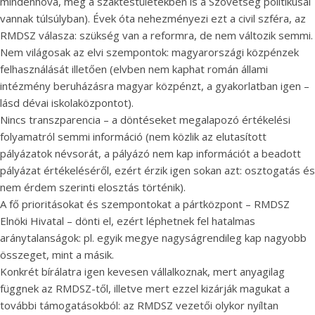
mindenhova, még a szaktestületekben is a Szövetség politikusai
vannak túlsúlyban). Évek óta nehezményezi ezt a civil szféra, az
RMDSZ válasza: szükség van a reformra, de nem változik semmi.
Nem világosak az elvi szempontok: magyarországi közpénzek
felhasználását illetően (elvben nem kaphat román állami
intézmény beruházásra magyar közpénzt, a gyakorlatban igen –
lásd dévai iskolaközpontot).
Nincs transzparencia – a döntéseket megalapozó értékelési
folyamatról semmi információ (nem közlik az elutasított
pályázatok névsorát, a pályázó nem kap információt a beadott
pályázat értékeléséről, ezért érzik igen sokan azt: osztogatás és
nem érdem szerinti elosztás történik).
A fő prioritásokat és szempontokat a pártközpont – RMDSZ
Elnöki Hivatal – dönti el, ezért léphetnek fel hatalmas
aránytalanságok: pl. egyik megye nagyságrendileg kap nagyobb
összeget, mint a másik.
Konkrét bírálatra igen kevesen vállalkoznak, mert anyagilag
függnek az RMDSZ-től, illetve mert ezzel kizárják magukat a
további támogatásokból: az RMDSZ vezetői olykor nyíltan