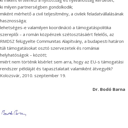
ki miként értelmezi a nyitottság és nyilvánosság kérdését;
ki milyen partnerségben gondolkodik;
miként mérhető a civil teljesítmény, a civilek feladatvállalásának
hasznossága;
lehetséges-e valamilyen koordináció a támogatáspolitika
szereplői – a román közpénzek szétosztásáért felelős, az
RMDSZ felügyelte Communitas Alapítvány, a budapesti határon
túli támogatásokat osztó szervezetek és romániai
helyhatóságok – között;
miért nem történik kísérlet sem arra, hogy az EU-s támogatási
rendszer példáját és tapasztalatait valamiként átvegyék?
Kolozsvár, 2010. szeptember 19.
Dr. Bodó Barna