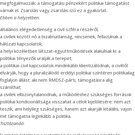
megfogalmazzák: a támogatási pénzekért politikai támogatást
várnak el. Zsarolás vagy zsarolás-ízű ez a gyakorlat.
Ebben a helyzetben
:
általános elégedetlenség a civil szféra részéről;
a civilek között nő a bizalmatlanság, nincsenek, fellazulnak a
hálózati kapcsolatok;
a helyi közéletben látszat-együttműködések alakulnak ki: a
politikai tényezők uralják a terepet;
a politikai-civil kapcsolatok mindinkább klientizálódnak, a civiltől
elvárják, hogy a pluralizálódó erdélyi politikai színtéren politikailag
foglaljon állást: aki nem RMDSZ-párti, támogatásra alig
számíthat;
a civilek elbizonytalanodnak, a működéshez szükséges források
politikai kondicionáltsága visszahat a célok kijelölésére: nem azt
teszik, ami helyileg szükséges, hanem azt akarják kitalálni, vajon
mit támogatna leginkább a politika.
Tisztázandó
: