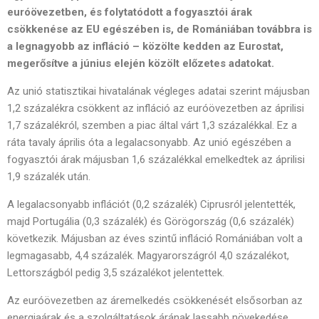
euróövezetben, és folytatódott a fogyasztói árak
csökkenése az EU egészében is, de Romániában továbbra is
a legnagyobb az infláció – közölte kedden az Eurostat,
megerősítve a június elején közölt előzetes adatokat.
Az unió statisztikai hivatalának végleges adatai szerint májusban
1,2 százalékra csökkent az infláció az euróövezetben az áprilisi
1,7 százalékról, szemben a piac által várt 1,3 százalékkal. Ez a
ráta tavaly április óta a legalacsonyabb. Az unió egészében a
fogyasztói árak májusban 1,6 százalékkal emelkedtek az áprilisi
1,9 százalék után.
A legalacsonyabb inflációt (0,2 százalék) Ciprusról jelentették,
majd Portugália (0,3 százalék) és Görögország (0,6 százalék)
következik. Májusban az éves szintű infláció Romániában volt a
legmagasabb, 4,4 százalék. Magyarországról 4,0 százalékot,
Lettországból pedig 3,5 százalékot jelentettek.
Az euróövezetben az áremelkedés csökkenését elsősorban az
energiaárak és a szolgáltatások árának lassabb növekedése