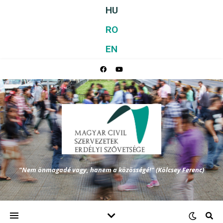
HU
RO
EN
"Nem önmagadé vagy, hanem a közösségé!" (Kölcsey Ferenc)