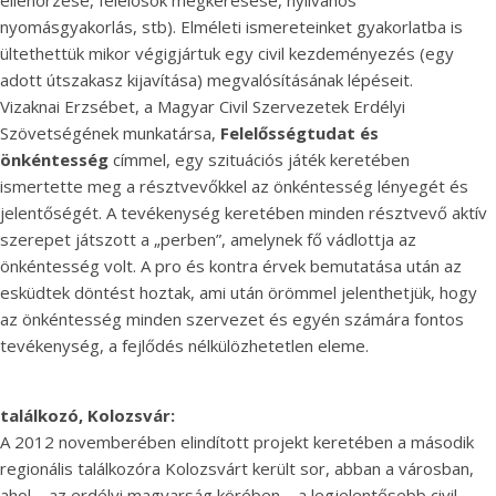
ellenőrzése, felelősök megkeresése, nyilvános
nyomásgyakorlás, stb). Elméleti ismereteinket gyakorlatba is
ültethettük mikor végigjártuk egy civil kezdeményezés (egy
adott útszakasz kijavítása) megvalósításának lépéseit.
Vizaknai Erzsébet, a Magyar Civil Szervezetek Erdélyi
Szövetségének munkatársa,
Felelősségtudat és
önkéntesség
címmel, egy szituációs játék keretében
ismertette meg a résztvevőkkel az önkéntesség lényegét és
jelentőségét. A tevékenység keretében minden résztvevő aktív
szerepet játszott a „perben”, amelynek fő vádlottja az
önkéntesség volt. A pro és kontra érvek bemutatása után az
esküdtek döntést hoztak, ami után örömmel jelenthetjük, hogy
az önkéntesség minden szervezet és egyén számára fontos
tevékenység, a fejlődés nélkülözhetetlen eleme.
találkozó, Kolozsvár:
A 2012 novemberében elindított projekt keretében a második
regionális találkozóra Kolozsvárt került sor, abban a városban,
ahol – az erdélyi magyarság körében – a legjelentősebb civil