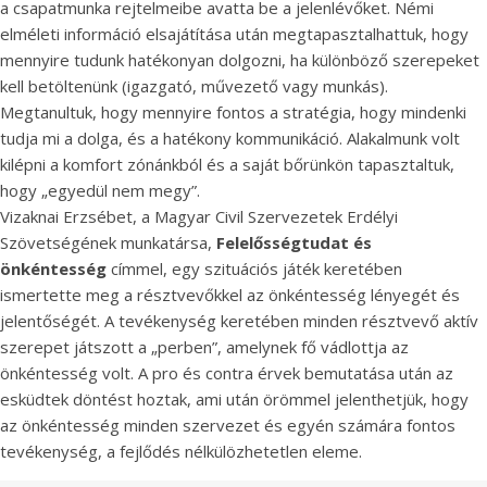
a csapatmunka rejtelmeibe avatta be a jelenlévőket. Némi
elméleti információ elsajátítása után megtapasztalhattuk, hogy
mennyire tudunk hatékonyan dolgozni, ha különböző szerepeket
kell betöltenünk (igazgató, művezető vagy munkás).
Megtanultuk, hogy mennyire fontos a stratégia, hogy mindenki
tudja mi a dolga, és a hatékony kommunikáció. Alakalmunk volt
kilépni a komfort zónánkból és a saját bőrünkön tapasztaltuk,
hogy „egyedül nem megy”.
Vizaknai Erzsébet, a Magyar Civil Szervezetek Erdélyi
Szövetségének munkatársa,
Felelősségtudat és
önkéntesség
címmel, egy szituációs játék keretében
ismertette meg a résztvevőkkel az önkéntesség lényegét és
jelentőségét. A tevékenység keretében minden résztvevő aktív
szerepet játszott a „perben”, amelynek fő vádlottja az
önkéntesség volt. A pro és contra érvek bemutatása után az
esküdtek döntést hoztak, ami után örömmel jelenthetjük, hogy
az önkéntesség minden szervezet és egyén számára fontos
tevékenység, a fejlődés nélkülözhetetlen eleme.