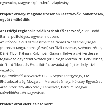
Egyesület, Magyar Újjászületés Alapítvány
Projekt erdélyi megvalósításában résztvevők, önkéntesek,
együttműködök:
Az Erdélyi regionális találkozások fő szervezője
:
dr. Bodó
Barna, politológus, egyetemi docens
Az
előadók
: a civil szféra ismert és tapasztalt személyiségei
(Bereczki Kinga, Somai József, Serfőző Levente, Széman Péter,
Dáné Tibor Kálmán, Kolumbán Gábor), illetve a civil kérdéssel
foglalkozó egyetemi oktatók (dr. Balogh Márton, dr. Bakk Miklós,
dr. Toró Tibor, dr. Erdei Ildikó), továbbá újságírók, helyi civil
vezetők.
Együttműködő szervezetek
: CIVEK Sepsiszentgyörgy, Civil
Elkötelezettség Mozgalom Marosvásárhely, Kölcsey Egyesület
Arad, Szórvány Alapítvány Temesvár, Partiumi Magyar
Művelődési Céh Nagyvárad.
Projekt által elért célcsoport: