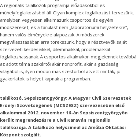
A regionális találkozók programja előadásokból és
műhelyfoglalkozásból áll. Olyan komplex foglalkozást tervezünk,
amelyben vegyesen alkalmazunk csoportos és egyéni
módszereket, és a tanulást nem „laboratóriumi helyzetekre”,
hanem valós élményekre alapozzuk. A módszerek
megválasztásában arra törekszünk, hogy a résztvevők saját
szervezeti kérdéseikkel, dilemmáikkal, problémáikkal
foglalkozhassanak. A csoportos alkalmakon megjelennek továbbá
az adott téma szakértői akár nonprofit, akár a gazdaság
világából is, ilyen módon más szektorból átvett minták, jó
gyakorlatok is helyet kapnak a programban.
találkozó, Sepsiszentgyörgy
: A Magyar Civil Szervezetek
Erdélyi Szövetségének (MCSZESZ) szervezésében első
alkalommal 2012. november 16-án Sepsiszentgyörgyön
került megrendezésre a Civil Karaván regionális
találkozója. A találkozó helyszínéül az Amőba Oktatási
Központ szolgált.