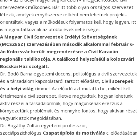
szervezetek működnek. Bár itt több olyan országos szervezet
létezik, amelyek ernyőszervezetként nem lehetnek projekt-
orientáltak, vagyis a működésük folyamatos kell, hogy legyen, itt
is megmutatkoznak az utóbbi évek nehézségei.
A Magyar Civil Szervezetek Erdélyi Szövetségének
(MCSZESZ) szervezésében második alkalommal február 6-
án Kolozsvár került megrendezésre a Civil Karaván
regionális találkozója. A találkozó helyszínéül a kolozsvári
Bocskai Ház szolgált.
Dr. Bodó Barna egyetemi docens, politológus a civil szervezetek
és a társadalom kapcsolatáról tartott előadást,
Civil szerepek
és a helyi világ
címmel. Az előadó azt mutatta be, miként kell
értelmezni a civil szerepet, illetve megtudtuk, hogyan lehetünk
aktív részei a társadalomnak, hogy magunkénak érezzük a
környezetünk problémáit és mennyire fontos, hogy aktívan részt
vegyünk azok megoldásában.
Dr. Bogáthy Zoltán egyetemi professzor,
szociálpszichológus
Csapatépítés és motiválás
c. előadásában