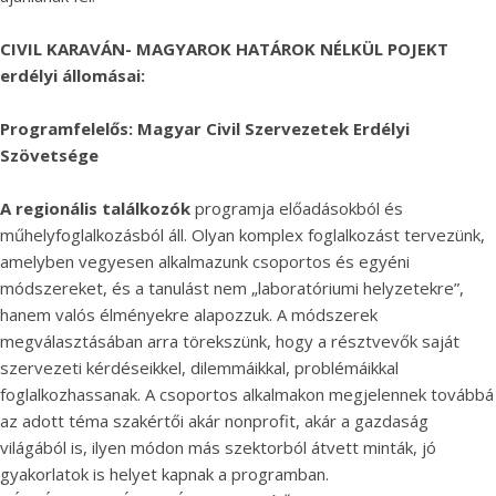
CIVIL KARAVÁN- MAGYAROK HATÁROK NÉLKÜL POJEKT
erdélyi állomásai:
Programfelelős: Magyar Civil Szervezetek Erdélyi
Szövetsége
A regionális találkozók
programja előadásokból és
műhelyfoglalkozásból áll. Olyan komplex foglalkozást tervezünk,
amelyben vegyesen alkalmazunk csoportos és egyéni
módszereket, és a tanulást nem „laboratóriumi helyzetekre”,
hanem valós élményekre alapozzuk. A módszerek
megválasztásában arra törekszünk, hogy a résztvevők saját
szervezeti kérdéseikkel, dilemmáikkal, problémáikkal
foglalkozhassanak. A csoportos alkalmakon megjelennek továbbá
az adott téma szakértői akár nonprofit, akár a gazdaság
világából is, ilyen módon más szektorból átvett minták, jó
gyakorlatok is helyet kapnak a programban.