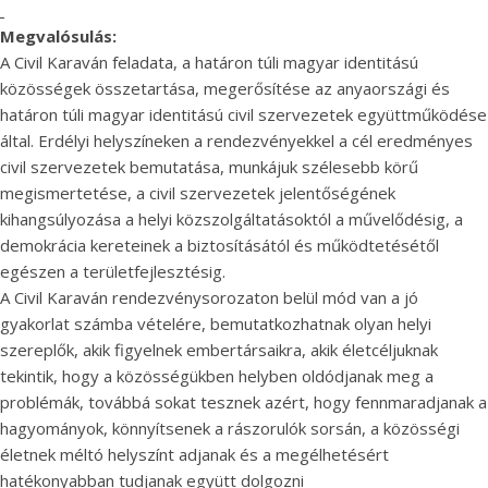
Megvalósulás:
A Civil Karaván feladata, a határon túli magyar identitású
közösségek összetartása, megerősítése az anyaországi és
határon túli magyar identitású civil szervezetek együttműködése
által. Erdélyi helyszíneken a rendezvényekkel a cél eredményes
civil szervezetek bemutatása, munkájuk szélesebb körű
megismertetése, a civil szervezetek jelentőségének
kihangsúlyozása a helyi közszolgáltatásoktól a művelődésig, a
demokrácia kereteinek a biztosításától és működtetésétől
egészen a területfejlesztésig.
A Civil Karaván rendezvénysorozaton belül mód van a jó
gyakorlat számba vételére, bemutatkozhatnak olyan helyi
szereplők, akik figyelnek embertársaikra, akik életcéljuknak
tekintik, hogy a közösségükben helyben oldódjanak meg a
problémák, továbbá sokat tesznek azért, hogy fennmaradjanak a
hagyományok, könnyítsenek a rászorulók sorsán, a közösségi
életnek méltó helyszínt adjanak és a megélhetésért
hatékonyabban tudjanak együtt dolgozni