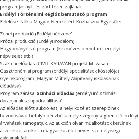
programjai: nyílt és zárt téren zajlanak.
Erdélyi Történelmi Régiót bemutató program
Felelőse: Nők a Magyar Nemzetért Közhasznú Egyesület
Zenei produkció (Erdélyi népzene)
Prózai produkció (Erdélyi irodalom)
Hagyományőrző program (kézműves bemutató, erdélyi
népviselet stb.)
Szakmai előadás (CIVIL KARAVÁN projekt kihívásai)
Gasztronómiai program (erdélyi specialitások kóstolója)
Gyerekprogram (Magyar Műhely Alapítvány iskolásainak
előadása)
Program zárása:
Színházi előadás
(erdélyi író színházi
darabjának színpadra állítása)
Az előadás előtt aukció est, a helyi közélet szereplőinek
bevonásával, befolyó pénzből a mély szegénységben élő erdélyi
árvaházak támogatjuk. Az aukción olyan műalkotások kerülnek
árverésre, amiket a magyar közélet neves személyiségei
ajánlanak fel!