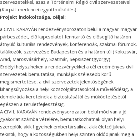
szervezetekkel, azaz a Történelmi Régió civil szervezeteivel
(Kárpát-medencei együttműködés)
Projekt indokoltsága, céljai:
a CIVIL KARAVÁN rendezvénysorozaton belül a magyar-magyar
párbeszédet, élő kapcsolatot fenntartó és elősegítő határon
átnyúló kulturális rendezvények, konferenciák, szakmai fórumok,
találkozók, szervezése Budapesten és a határon túl (Kolozsvár,
Arad, Marosvásárhely, Szatmár, Sepsiszentgyörgy)
Erdélyi helyszíneken a rendezvényekkel a cél eredményes civil
szervezetek bemutatása, munkájuk szélesebb körű
megismertetése, a civil szervezetek jelentőségének
kihangsúlyozása a helyi közszolgáltatásoktól a művelődésig, a
demokrácia kereteinek a biztosításától és működtetésétől
egészen a területfejlesztésig.
A CIVIL KARAVÁN rendezvénysorozaton belül mód van a jó
gyakorlat számba vételére, bemutatkozhatnak olyan helyi
szereplők, akik figyelnek embertársaikra, akik életcéljuknak
tekintik, hogy a közösségükben helyi szinten oldódjanak meg a