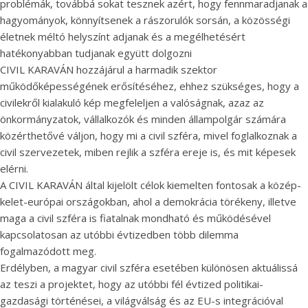
problémák, továbbá sokat tesznek azért, hogy fennmaradjanak a
hagyományok, könnyítsenek a rászorulók sorsán, a közösségi
életnek méltó helyszínt adjanak és a megélhetésért
hatékonyabban tudjanak együtt dolgozni
CIVIL KARAVÁN hozzájárul a harmadik szektor
működőképességének erősítéséhez, ehhez szükséges, hogy a
civilekről kialakuló kép megfeleljen a valóságnak, azaz az
önkormányzatok, vállalkozók és minden állampolgár számára
közérthetővé váljon, hogy mi a civil szféra, mivel foglalkoznak a
civil szervezetek, miben rejlik a szféra ereje is, és mit képesek
elérni.
A CIVIL KARAVÁN által kijelölt célok kiemelten fontosak a közép-
kelet-európai országokban, ahol a demokrácia törékeny, illetve
maga a civil szféra is fiatalnak mondható és működésével
kapcsolatosan az utóbbi évtizedben több dilemma
fogalmazódott meg.
Erdélyben, a magyar civil szféra esetében különösen aktuálissá
az teszi a projektet, hogy az utóbbi fél évtized politikai-
gazdasági történései, a világválság és az EU-s integrációval