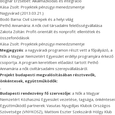
Bognár Erzsébet: Alkalmazkodás és integráció
Kása Zsolt: Projektek pénzügyi menedzsmentje
Nagyvárad (2013.03.21.)
Bodó Barna: Civil szerepek és a helyi világ
Pethő Annamária: A nők civil társadalmi felelősségvállalása
Zakota Zoltán: Profit-orientált és nonprofit: ellentétek és
összefonódások
Kása Zsolt: Projektek pénzügyi menedzsmentje
Megjegyzés
: a nagyváradi programon részt vett a főpályázó, a
Nők a Magyar Nemzetért Egyesület erdélyi programjára érkező
csoportja. A program keretében előadást tartott Pethő
Annamária a nők civiltársadalmi szerepvállalásáról.
Projekt budapesti megvalósításában résztvevők,
önkéntesek, együttműködők:
Budapesti rendezvény fő szervezője:
a Nők a Magyar
Nemzetért Közhasznú Egyesület vezetése, tagsága, önkéntesei
Együttműködő partnerek: Vasutas Nyugdíjas Klubok Országos
Szövetsége (VNYKOSZ), Mattioni Eszter Szekszárdi Hölgy Klub