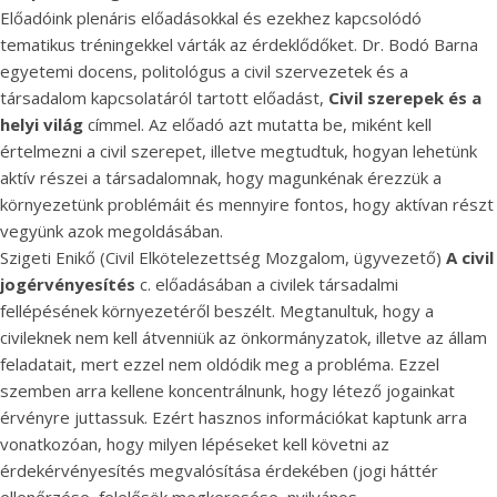
Előadóink plenáris előadásokkal és ezekhez kapcsolódó
tematikus tréningekkel várták az érdeklődőket. Dr. Bodó Barna
egyetemi docens, politológus a civil szervezetek és a
társadalom kapcsolatáról tartott előadást,
Civil szerepek és a
helyi világ
címmel. Az előadó azt mutatta be, miként kell
értelmezni a civil szerepet, illetve megtudtuk, hogyan lehetünk
aktív részei a társadalomnak, hogy magunkénak érezzük a
környezetünk problémáit és mennyire fontos, hogy aktívan részt
vegyünk azok megoldásában.
Szigeti Enikő (Civil Elkötelezettség Mozgalom, ügyvezető)
A civil
jogérvényesítés
c. előadásában a civilek társadalmi
fellépésének környezetéről beszélt. Megtanultuk, hogy a
civileknek nem kell átvenniük az önkormányzatok, illetve az állam
feladatait, mert ezzel nem oldódik meg a probléma. Ezzel
szemben arra kellene koncentrálnunk, hogy létező jogainkat
érvényre juttassuk. Ezért hasznos információkat kaptunk arra
vonatkozóan, hogy milyen lépéseket kell követni az
érdekérvényesítés megvalósítása érdekében (jogi háttér