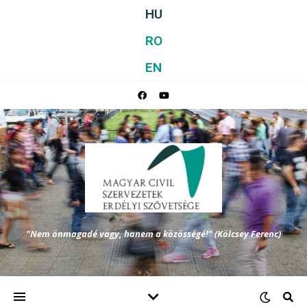
HU
RO
EN
"Nem önmagadé vagy, hanem a közösségé!" (Kölcsey Ferenc)