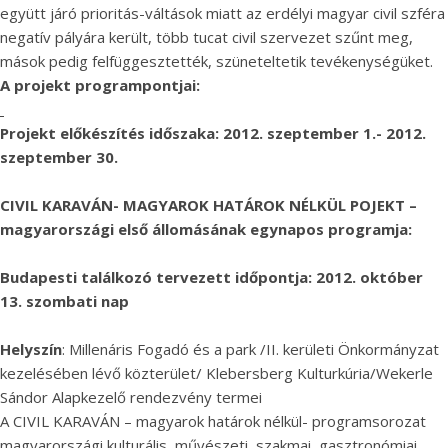
együtt járó prioritás-váltások miatt az erdélyi magyar civil szféra
negatív pályára került, több tucat civil szervezet szűnt meg,
mások pedig felfüggesztették, szüneteltetik tevékenységüket.
A projekt programpontjai:
Projekt előkészítés időszaka: 2012. szeptember 1.- 2012.
szeptember 30.
CIVIL KARAVÁN- MAGYAROK HATÁROK NÉLKÜL POJEKT –
magyarországi első állomásának egynapos programja:
Budapesti találkozó tervezett időpontja: 2012. október
13. szombati nap
Helyszín
: Millenáris Fogadó és a park /II. kerületi Önkormányzat
kezelésében lévő közterület/ Klebersberg Kulturkúria/Wekerle
Sándor Alapkezelő rendezvény termei
A CIVIL KARAVÁN – magyarok határok nélkül- programsorozat
magyarországi kulturális, művészeti, szakmai, gasztronómiai