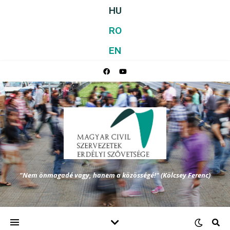
HU
RO
EN
"Nem önmagadé vagy, hanem a közösségé!" (Kölcsey Ferenc)