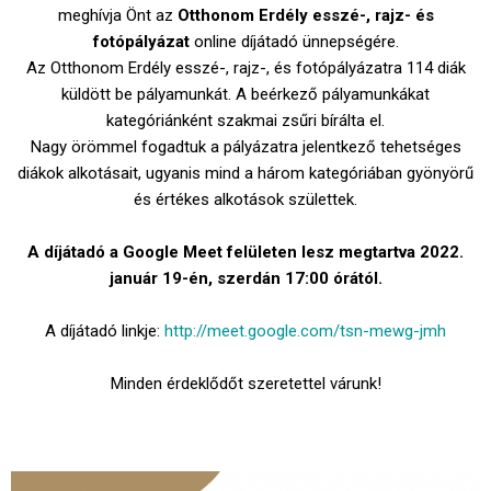
meghívja Önt az
Otthonom Erdély esszé-, rajz- és
fotópályázat
online díjátadó ünnepségére.
Az Otthonom Erdély esszé-, rajz-, és fotópályázatra 114 diák
küldött be pályamunkát. A beérkező pályamunkákat
kategóriánként szakmai zsűri bírálta el.
Nagy örömmel fogadtuk a pályázatra jelentkező tehetséges
diákok alkotásait, ugyanis mind a három kategóriában gyönyörű
és értékes alkotások születtek.
A díjátadó a Google Meet felületen lesz megtartva 2022.
január 19-én, szerdán 17:00 órától.
A díjátadó linkje:
http://meet.google.com/tsn-mewg-jmh
Minden érdeklődőt szeretettel várunk!