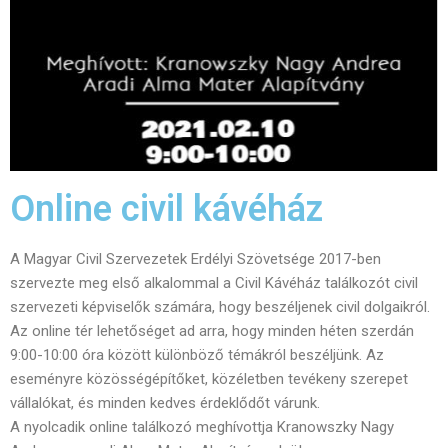
Online civil kávéház
A Magyar Civil Szervezetek Erdélyi Szövetsége 2017-ben
szervezte meg első alkalommal a Civil Kávéház találkozót civil
szervezeti képviselők számára, hogy beszéljenek civil dolgaikról.
Az online tér lehetőséget ad arra, hogy minden héten szerdán
9:00-10:00 óra között különböző témákról beszéljünk. Az
eseményre közösségépítőket, közéletben tevékeny szerepet
vállalókat, és minden kedves érdeklődőt várunk.
A nyolcadik online találkozó meghívottja Kranowszky Nagy