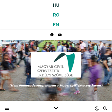
HU
RO
EN
"Nem önmagadé vagy, hanem a közösségé!" (Kölcsey Ferenc)