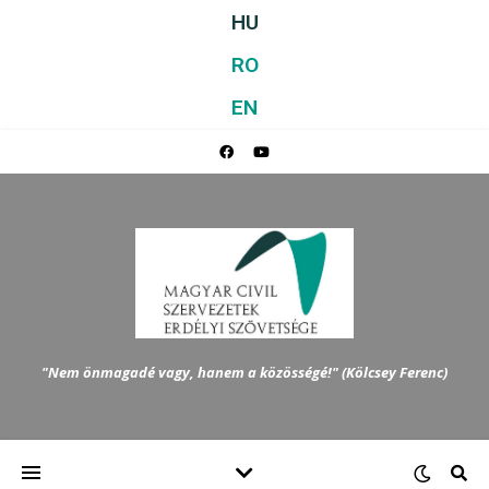
HU
RO
EN
"Nem önmagadé vagy, hanem a közösségé!" (Kölcsey Ferenc)