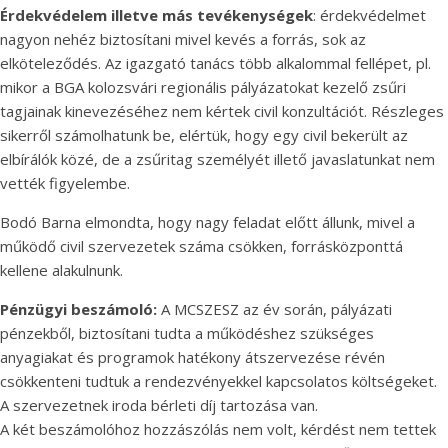
Érdekvédelem illetve más tevékenységek
: érdekvédelmet
nagyon nehéz biztosítani mivel kevés a forrás, sok az
elköteleződés. Az igazgató tanács több alkalommal fellépet, pl.
mikor a BGA kolozsvári regionális pályázatokat kezelő zsűri
tagjainak kinevezéséhez nem kértek civil konzultációt. Részleges
sikerről számolhatunk be, elértük, hogy egy civil bekerült az
elbírálók közé, de a zsűritag személyét illető javaslatunkat nem
vették figyelembe.
Bodó Barna elmondta, hogy nagy feladat előtt állunk, mivel a
működő civil szervezetek száma csökken, forrásközponttá
kellene alakulnunk.
Pénzügyi beszámoló:
A MCSZESZ az év során, pályázati
pénzekből, biztosítani tudta a működéshez szükséges
anyagiakat és programok hatékony átszervezése révén
csökkenteni tudtuk a rendezvényekkel kapcsolatos költségeket.
A szervezetnek iroda bérleti díj tartozása van.
A két beszámolóhoz hozzászólás nem volt, kérdést nem tettek