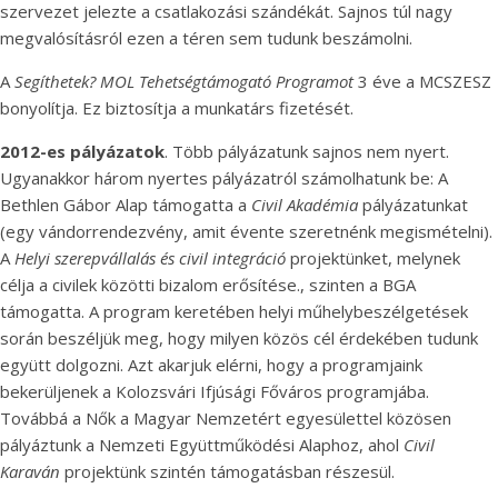
szervezet jelezte a csatlakozási szándékát. Sajnos túl nagy
megvalósításról ezen a téren sem tudunk beszámolni.
A
Segíthetek? MOL Tehetségtámogató Programot
3 éve a MCSZESZ
bonyolítja. Ez biztosítja a munkatárs fizetését.
2012-es pályázatok
. Több pályázatunk sajnos nem nyert.
Ugyanakkor három nyertes pályázatról számolhatunk be: A
Bethlen Gábor Alap támogatta a
Civil Akadémia
pályázatunkat
(egy vándorrendezvény, amit évente szeretnénk megismételni).
A
Helyi szerepvállalás és civil integráció
projektünket, melynek
célja a civilek közötti bizalom erősítése., szinten a BGA
támogatta. A program keretében helyi műhelybeszélgetések
során beszéljük meg, hogy milyen közös cél érdekében tudunk
együtt dolgozni. Azt akarjuk elérni, hogy a programjaink
bekerüljenek a Kolozsvári Ifjúsági Főváros programjába.
Továbbá a Nők a Magyar Nemzetért egyesülettel közösen
pályáztunk a Nemzeti Együttműködési Alaphoz, ahol
Civil
Karaván
projektünk szintén támogatásban részesül.