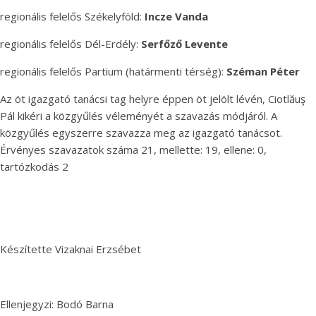
regionális felelős Székelyföld:
Incze Vanda
regionális felelős Dél-Erdély:
Serfőző Levente
regionális felelős Partium (határmenti térség):
Széman Péter
Az öt igazgató tanácsi tag helyre éppen öt jelölt lévén, Ciotlăuş
Pál kikéri a közgyűlés véleményét a szavazás módjáról. A
közgyűlés egyszerre szavazza meg az igazgató tanácsot.
Érvényes szavazatok száma 21, mellette: 19, ellene: 0,
tartózkodás 2
Készítette Vizaknai Erzsébet
Ellenjegyzi: Bodó Barna