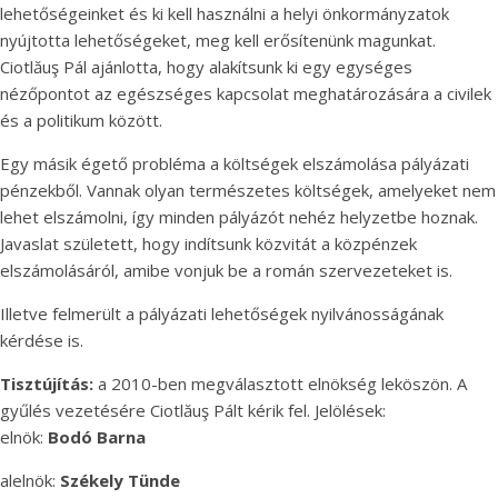
lehetőségeinket és ki kell használni a helyi önkormányzatok
nyújtotta lehetőségeket, meg kell erősítenünk magunkat.
Ciotlăuş Pál ajánlotta, hogy alakítsunk ki egy egységes
nézőpontot az egészséges kapcsolat meghatározására a civilek
és a politikum között.
Egy másik égető probléma a költségek elszámolása pályázati
pénzekből. Vannak olyan természetes költségek, amelyeket nem
lehet elszámolni, így minden pályázót nehéz helyzetbe hoznak.
Javaslat született, hogy indítsunk közvitát a közpénzek
elszámolásáról, amibe vonjuk be a román szervezeteket is.
Illetve felmerült a pályázati lehetőségek nyilvánosságának
kérdése is.
Tisztújítás:
a 2010-ben megválasztott elnökség leköszön. A
gyűlés vezetésére Ciotlăuş Pált kérik fel. Jelölések:
elnök:
Bodó Barna
alelnök:
Székely Tünde