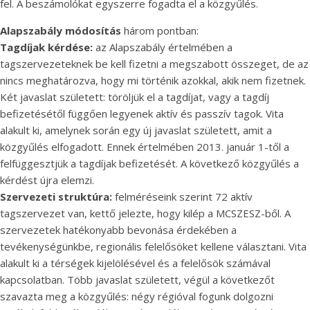
fel. A beszámolókat egyszerre fogadta el a közgyűlés.
Alapszabály módosítás
három pontban:
Tagdíjak kérdése:
az Alapszabály értelmében a
tagszervezeteknek be kell fizetni a megszabott összeget, de az
nincs meghatározva, hogy mi történik azokkal, akik nem fizetnek.
Két javaslat született: töröljük el a tagdíjat, vagy a tagdíj
befizetésétől függően legyenek aktív és passzív tagok. Vita
alakult ki, amelynek során egy új javaslat született, amit a
közgyűlés elfogadott. Ennek értelmében 2013. január 1-től a
felfüggesztjük a tagdíjak befizetését. A következő közgyűlés a
kérdést újra elemzi.
Szervezeti struktúra:
felméréseink szerint 72 aktív
tagszervezet van, kettő jelezte, hogy kilép a MCSZESZ-ből. A
szervezetek hatékonyabb bevonása érdekében a
tevékenységünkbe, regionális felelősöket kellene választani. Vita
alakult ki a térségek kijelölésével és a felelősök számával
kapcsolatban. Több javaslat született, végül a következőt
szavazta meg a közgyűlés: négy régióval fogunk dolgozni