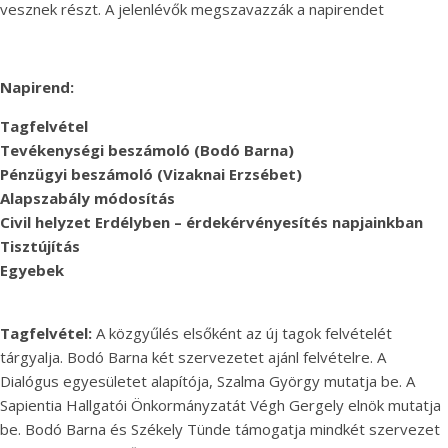
vesznek részt. A jelenlévők megszavazzák a napirendet
Napirend:
Tagfelvétel
Tevékenységi beszámoló (Bodó Barna)
Pénzügyi beszámoló (Vizaknai Erzsébet)
Alapszabály módosítás
Civil helyzet Erdélyben – érdekérvényesítés napjainkban
Tisztújítás
Egyebek
Tagfelvétel:
A közgyűlés elsőként az új tagok felvételét
tárgyalja. Bodó Barna két szervezetet ajánl felvételre. A
Dialógus egyesületet alapítója, Szalma György mutatja be. A
Sapientia Hallgatói Önkormányzatát Végh Gergely elnök mutatja
be. Bodó Barna és Székely Tünde támogatja mindkét szervezet