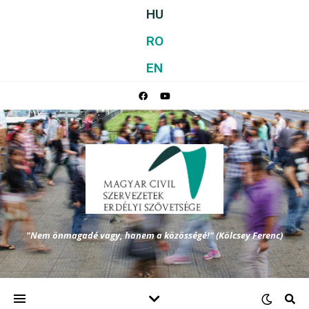
HU
RO
EN
"Nem önmagadé vagy, hanem a közösségé!" (Kölcsey Ferenc)