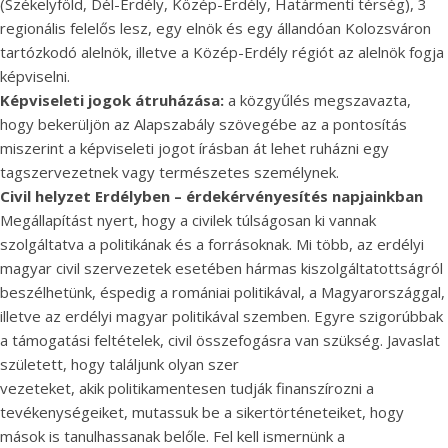
(Székelyföld, Dél-Erdély, Közép-Erdély, Határmenti térség), 3
regionális felelős lesz, egy elnök és egy állandóan Kolozsváron
tartózkodó alelnök, illetve a Közép-Erdély régiót az alelnök fogja
képviselni.
Képviseleti jogok átruházása:
a közgyűlés megszavazta,
hogy bekerüljön az Alapszabály szövegébe az a pontosítás
miszerint a képviseleti jogot írásban át lehet ruházni egy
tagszervezetnek vagy természetes személynek.
Civil helyzet Erdélyben – érdekérvényesítés napjainkban
Megállapítást nyert, hogy a civilek túlságosan ki vannak
szolgáltatva a politikának és a forrásoknak. Mi több, az erdélyi
magyar civil szervezetek esetében hármas kiszolgáltatottságról
beszélhetünk, éspedig a romániai politikával, a Magyarországgal,
illetve az erdélyi magyar politikával szemben. Egyre szigorúbbak
a támogatási feltételek, civil összefogásra van szükség. Javaslat
született, hogy találjunk olyan szer
vezeteket, akik politikamentesen tudják finanszírozni a
tevékenységeiket, mutassuk be a sikertörténeteiket, hogy
mások is tanulhassanak belőle. Fel kell ismernünk a