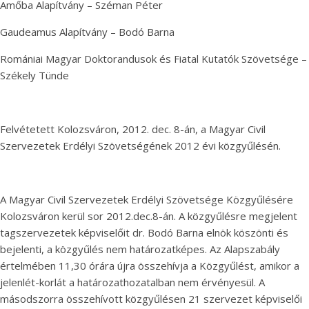
Amőba Alapítvány – Széman Péter
Gaudeamus Alapítvány – Bodó Barna
Romániai Magyar Doktorandusok és Fiatal Kutatók Szövetsége –
Székely Tünde
Felvétetett Kolozsváron, 2012. dec. 8-án, a Magyar Civil
Szervezetek Erdélyi Szövetségének 2012 évi közgyűlésén.
A Magyar Civil Szervezetek Erdélyi Szövetsége Közgyűlésére
Kolozsváron kerül sor 2012.dec.8-án. A közgyűlésre megjelent
tagszervezetek képviselőit dr. Bodó Barna elnök köszönti és
bejelenti, a közgyűlés nem határozatképes. Az Alapszabály
értelmében 11,30 órára újra összehívja a Közgyűlést, amikor a
jelenlét-korlát a határozathozatalban nem érvényesül. A
másodszorra összehívott közgyűlésen 21 szervezet képviselői