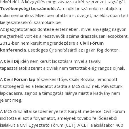
felvételét. A közgyűlés megszavazza a két szervezet tagságát.
Tevékenységi beszámoló
:
Az elnöki beszámolót csatoljuk a
dokumentumhoz. Mivel bemutatta a szöveget, az élőszóban tett
kiegészítésekről számolunk be.
Az igazgatótanács döntése értelmében, mivel anyagilag nagyon
megterhelő volt és a résztvevők száma drasztikusan lecsökkent,
2012-ben nem került megrendezésre a
Civil
Fórum
konferencia
. Esetleges újraindításáról az IgTan fog dönteni.
A
Civil Díj
idén nem került kiosztásra mivel a tavalyi
tapasztalatok szerint a civilek nem tartották elég rangos díjnak.
A
Civil Fórum lap
főszerkesztője, Csáki Rozália, lemondott
tisztségéről és a feladatot átadta a MCSZESZ-nek. Pályáztunk
lapkiadásra, sajnos a támogatás hiánya miatt a kiadvány nem
jelent meg.
A MCSZESZ által kezdeményezett Kárpát-medencei Civil Fórum
indította el azt a folyamatot, amelynek tovább fejlődéséből
kialakult a Civil Egyeztető Fórum (CET). A CET alakulásakor 400