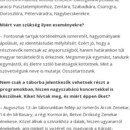
aracsi Pusztatemplomhoz, Zentára, Szabadkára, Csúrogra,
Doroszlóra, Péterváradra, Nagybecskerekre.
Miért van szükség ilyen eseményekre?
– Fontosnak tartjuk történelmünk ismeretét, hagyományaink
ápolását, az identitástudat mélyítését. Ezért jó, hogy a
résztvevők nemcsak az anyaországból, hanem határainkon túli
magyar területekről is érkeznek. Megismerjük egymást, tanulunk
egymástól, és életre szóló barátságok köttetnek. Mint a
szövetségünk neve is mutatja: Összetartozunk.
Nem csak a táborba jelentkezők vehetnek részt a
programokban, hiszen nagyszabású koncertekkel is
készülnek. Kiket hívtak meg, és miért éppen őket?
– Augusztus 13-án táborunkban fellép az Ismerős Arcok Zenekar,
14-én MrBasary, a régi Kormorán, illetve Örökség Zenekar
énekese. Közel állnak a szívünkhöz a dalaik, hiszen ugyanarról
énekelnek, ami minket is vezérel: mi, magyarok a Kárpát-