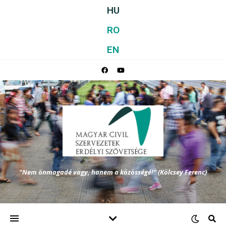
HU
RO
EN
"Nem önmagadé vagy, hanem a közösségé!" (Kölcsey Ferenc)