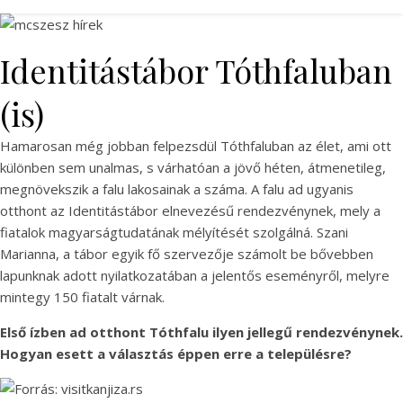
Identitástábor Tóthfaluban
(is)
Hamarosan még jobban felpezsdül Tóthfaluban az élet, ami ott
különben sem unalmas, s várhatóan a jövő héten, átmenetileg,
megnövekszik a falu lakosainak a száma. A falu ad ugyanis
otthont az Identitástábor elnevezésű rendezvénynek, mely a
fiatalok magyarságtudatának mélyítését szolgálná. Szani
Marianna, a tábor egyik fő szervezője számolt be bővebben
lapunknak adott nyilatkozatában a jelentős eseményről, melyre
mintegy 150 fiatalt várnak.
Első ízben ad otthont Tóthfalu ilyen jellegű rendezvénynek.
Hogyan esett a választás éppen erre a településre?