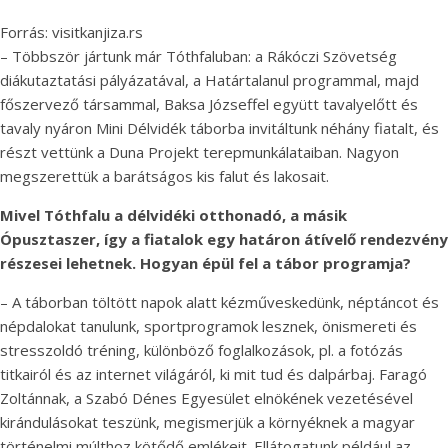
Forrás: visitkanjiza.rs
– Többször jártunk már Tóthfaluban: a Rákóczi Szövetség
diákutaztatási pályázatával, a Határtalanul programmal, majd
főszervező társammal, Baksa Józseffel együtt tavalyelőtt és
tavaly nyáron Mini Délvidék táborba invitáltunk néhány fiatalt, és
részt vettünk a Duna Projekt terepmunkálataiban. Nagyon
megszerettük a barátságos kis falut és lakosait.
Mivel Tóthfalu a délvidéki otthonadó, a másik
Ópusztaszer, így a fiatalok egy határon átívelő rendezvény
részesei lehetnek. Hogyan épül fel a tábor programja?
– A táborban töltött napok alatt kézműveskedünk, néptáncot és
népdalokat tanulunk, sportprogramok lesznek, önismereti és
stresszoldó tréning, különböző foglalkozások, pl. a fotózás
titkairól és az internet világáról, ki mit tud és dalpárbaj. Faragó
Zoltánnak, a Szabó Dénes Egyesület elnökének vezetésével
kirándulásokat teszünk, megismerjük a környéknek a magyar
történelmi múlthoz kötődő emlékeit. Ellátogatunk például az