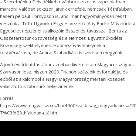
– Szeretnénk a Délvidékkel továbbra is szoros kapcsolatban
maradni. Valóban sokszor járunk errefelé, nemcsak Tóthfaluban,
hanem például Tornyoson is, ahol már hagyományosan részt
veszünk a Tóth-Ugyonka Frigyes vezette Ady Endre Művelődési
Egyesület népzenei találkozóin ősszel és tavasszal. Zenta az
Összetartozunk Szövetség és a Nemzeti Együttműködési
Közösség székhelyének, Hódmezővásárhelynek a
testvérvárosa, de Adára, Szabadkára is szívesen megyünk.
A jövő évi Identitástábor azonban kivételesen Magyarországon,
Szarvason lesz, hiszen 2020 Trianon századik évfordulója, és
ebből az alkalomból a Nagy-Magyarország mértani közepét
választottuk táborunk helyszínének.
Forrás:
https://www.magyarszo.rs/hu/4060/vajdasag_magyarkanizsa
T%C3%B3thfaluban-(is).htm