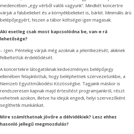
medencében „egy vérből valók vagyunk”. Mindkét koncertre
várjuk a falubelieket és a környékbelieket is, bárkit. Minimális árú
belépőjegyért, hiszen a tábor költségei igen magasak.
Aki esetleg csak most kapcsolódna be, van-e rá
lehetősége?
– Igen. Péntekig várjuk még azoknak a jelentkezését, akiknek
felkeltettük érdeklődését.
A koncertekre látogatóknak kedvezményes belépőjegy
ellenében felajánlottuk, hogy beléphetnek szervezetünkbe, a
Nemzeti Együttműködési Közösségbe. Tagjaink máskor is
rendszeresen kapnak majd értesítést programjainkról, részt
vehetnek azokon, illetve ha idejük engedi, helyi szervezőként
segíthetik munkánkat.
Mire számíthatnak jövőre a délvidékiek? Lesz ehhez
hasonló jellegű megmozdulás?