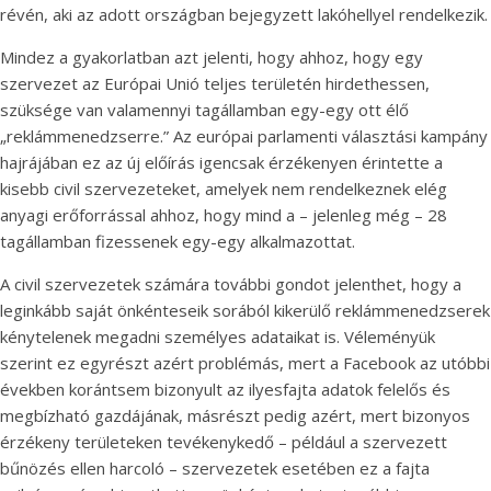
révén, aki az adott országban bejegyzett lakóhellyel rendelkezik.
Mindez a gyakorlatban azt jelenti, hogy ahhoz, hogy egy
szervezet az Európai Unió teljes területén hirdethessen,
szüksége van valamennyi tagállamban egy-egy ott élő
„reklámmenedzserre.” Az európai parlamenti választási kampány
hajrájában ez az új előírás igencsak érzékenyen érintette a
kisebb civil szervezeteket, amelyek nem rendelkeznek elég
anyagi erőforrással ahhoz, hogy mind a – jelenleg még – 28
tagállamban fizessenek egy-egy alkalmazottat.
A civil szervezetek számára további gondot jelenthet, hogy a
leginkább saját önkénteseik sorából kikerülő reklámmenedzserek
kénytelenek megadni személyes adataikat is. Véleményük
szerint ez egyrészt azért problémás, mert a Facebook az utóbbi
években korántsem bizonyult az ilyesfajta adatok felelős és
megbízható gazdájának, másrészt pedig azért, mert bizonyos
érzékeny területeken tevékenykedő – például a szervezett
bűnözés ellen harcoló – szervezetek esetében ez a fajta