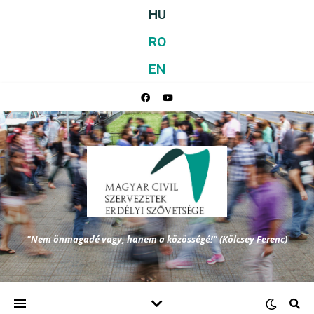
HU
RO
EN
"Nem önmagadé vagy, hanem a közösségé!" (Kölcsey Ferenc)