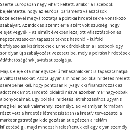
Szerte Európában nagy vihart keltett, amikor a Facebook
bejelentette, hogy az európai parlamenti választások
közeledtével megváltoztatja a politikai hirdetésekre vonatkozó
szabályait. Az indoklás szerint erre azért volt szükség, hogy
elejét vegyék – az elmúlt években lezajlott választásokon és
népszavazásokon tapasztaltakhoz hasonló – külföldi
befolyásolási kísérleteknek. Ennek érdekében a Facebook egy
sor olyan új szabályozást vezetett be, mely a politikai hirdetések
átláthatóságának javítását szolgálja.
Május eleje óta már egyszerű felhasználóként is tapasztalhatjuk
a változtatásokat. Azóta ugyanis minden politikai hirdetés mellett
szerepelnie kell, hogy pontosan ki (vagy kik) finanszírozzák az
adott reklámot. Hirdetői oldalról nézve azonban már nagyobbak
a bonyodalmak. Egy politikai hirdetés létrehozásához ugyanis
meg kell adniuk valamennyi személyt, aki valamilyen formában
részt vett a hirdetés létrehozásában (a kreatív tervezéstől a
marketingstratégia kidolgozásán át egészen a reklám
kifizetéséig), majd mindezt hitelesíteniük kell egy olyan személy