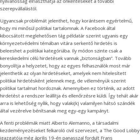
nyilvánosság elriaszthatja az önkénteseket a további
szerepvállalástól.
Ugyancsak problémát jelenthet, hogy korántsem egyértelmű,
hogy mi minősül politikai tartalomnak. A Facebook által
kibocsátott meglehetősen tág példatár szerint ugyanis egy
környezetvédelmi témában vitára serkentő hirdetés is
beleeshet a politikai kategóriába. Ily módon szinte csak a
kereskedelmi célú hirdetések vannak „biztonságban”. Tovább
bonyolítja a helyzetet, hogy az egyes felhasználók most már
jelenthetik az olyan hirdetéseket, amelyek nem hitelesített
politikai hirdetésként jelennek meg, de véleményük szerint
politikai tartalmat hordoznak. Amennyiben ez történik, az adott
hirdetést a rendszer leállítja és ellenőrzésre küldi. Így tehát akár
arra is lehetőség nyílik, hogy valaki(k) valamilyen hátsó szándék
által vezérelve bénítsanak meg egy-egy kampányt.
A fenti problémák miatt Alberto Alemanno, a társadalmi
kezdeményezéseket felkaroló civil szervezet, a The Good Lobby
igazgatója még április 19-én panasszal fordult Frans