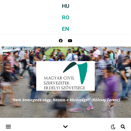
HU
RO
EN
"Nem önmagadé vagy, hanem a közösségé!" (Kölcsey Ferenc)