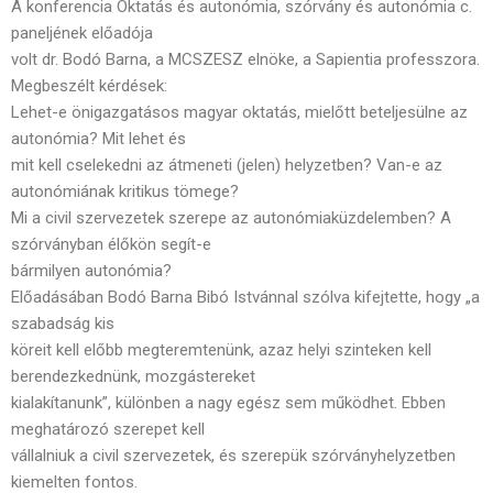
A konferencia Oktatás és autonómia, szórvány és autonómia c.
paneljének előadója
volt dr. Bodó Barna, a MCSZESZ elnöke, a Sapientia professzora.
Megbeszélt kérdések:
Lehet-e önigazgatásos magyar oktatás, mielőtt beteljesülne az
autonómia? Mit lehet és
mit kell cselekedni az átmeneti (jelen) helyzetben? Van-e az
autonómiának kritikus tömege?
Mi a civil szervezetek szerepe az autonómiaküzdelemben? A
szórványban élőkön segít-e
bármilyen autonómia?
Előadásában Bodó Barna Bibó Istvánnal szólva kifejtette, hogy „a
szabadság kis
köreit kell előbb megteremtenünk, azaz helyi szinteken kell
berendezkednünk, mozgástereket
kialakítanunk”, különben a nagy egész sem működhet. Ebben
meghatározó szerepet kell
vállalniuk a civil szervezetek, és szerepük szórványhelyzetben
kiemelten fontos.