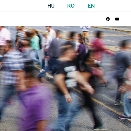
HU
RO
EN